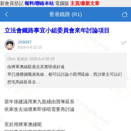
新會員登記
報料/聯絡本站
電腦版
主頁/最新文章
香港鐵路 (R1)
立法會鐵路事宜小組委員會來年討論項目
JX9097
#
11
2026-6-6 12:15
Ohm 發表於 2026-6-4 09:29
由將軍澳線駁過去其實唔係好遠
早已撞哂牆嘅港島線，都可以討論小西灣延線，西沙業主可以幻
想屯馬線延長去 ...
當年係建議用東九龍綫由寶琳延長
依家改去油塘東即係唔需要再討論
至於用將軍澳綫呢