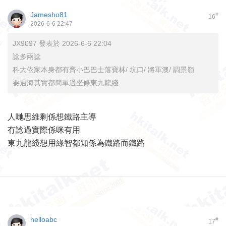
Jamesho81
#
16
2026-6-6 22:47
JX9097 發表於 2026-6-6 22:04
諗多兩諗
科大依家本身都有齊小巴巴士落寶林/ 坑口/ 將軍澳/ 調景嶺
要過海其實都簡單過坐條東九龍綫
人哋思維剩係想鐵路主導
冇諗過實際係咪有用
東九龍綫想用綠智都知係為鐵路而鐵路
helloabc
#
17