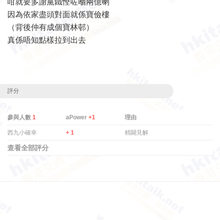
咁就要多謝黨鐵慳咗嗰兩億喇
因為依家盡頭對面就係寶儉樓
（背後仲有成個寶林邨）
真係唔知點樣拉到出去
評分
參與人數
1
aPower
+1
理由
西九小確幸
+ 1
精闢見解
查看全部評分