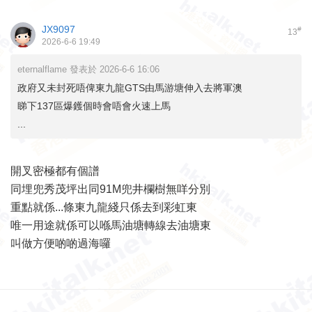
JX9097
#
13
2026-6-6 19:49
eternalflame 發表於 2026-6-6 16:06
政府又未封死唔俾東九龍GTS由馬游塘伸入去將軍澳
睇下137區爆鑊個時會唔會火速上馬
...
開叉密極都有個譜
同埋兜秀茂坪出同91M兜井欄樹無咩分別
重點就係...條東九龍綫只係去到彩虹東
唯一用途就係可以喺馬油塘轉線去油塘東
叫做方便啲啲過海囉