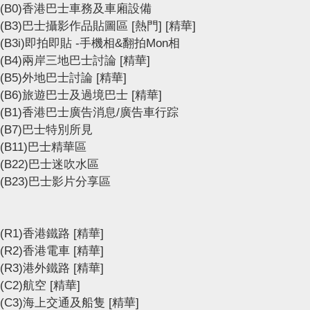
(B0)香港巴士車務及車廂設備
(B3)巴士攝影作品貼圖區
[熱門]
[精華]
(B3i)即拍即貼 -手機相&翻拍Mon相
(B4)兩岸三地巴士討論
[精華]
(B5)外地巴士討論
[精華]
(B6)旅遊巴士及過境巴士
[精華]
(B1)香港巴士廣告消息/廣告車行踪
(B7)巴士特別所見
(B11)巴士精華區
(B22)巴士迷吹水區
(B23)巴士影片分享區
(R1)香港鐵路
[精華]
(R2)香港電車
[精華]
(R3)港外鐵路
[精華]
(C2)航空
[精華]
(C3)海上交通及船隻
[精華]