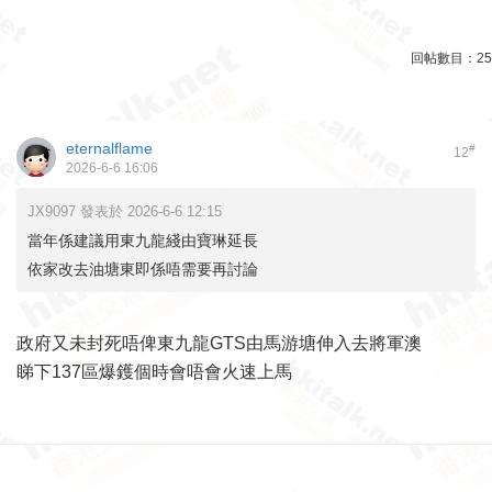
回帖數目：
25
eternalflame
#
12
2026-6-6 16:06
JX9097 發表於 2026-6-6 12:15
當年係建議用東九龍綫由寶琳延長
依家改去油塘東即係唔需要再討論
政府又未封死唔俾東九龍GTS由馬游塘伸入去將軍澳
睇下137區爆鑊個時會唔會火速上馬