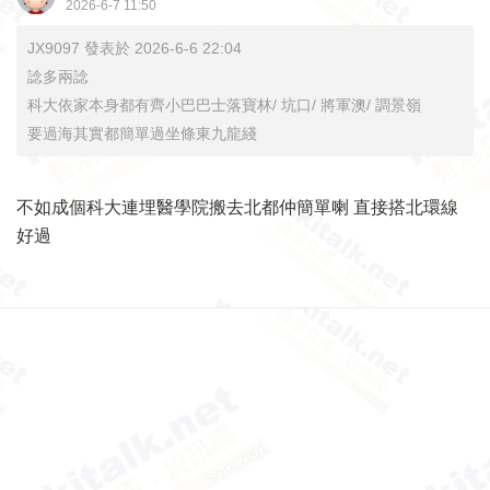
2026-6-7 11:50
JX9097 發表於 2026-6-6 22:04
諗多兩諗
科大依家本身都有齊小巴巴士落寶林/ 坑口/ 將軍澳/ 調景嶺
要過海其實都簡單過坐條東九龍綫
不如成個科大連埋醫學院搬去北都仲簡單喇 直接搭北環線
好過