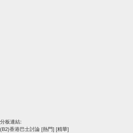
分板連結:
(B2)香港巴士討論
[熱門]
[精華]