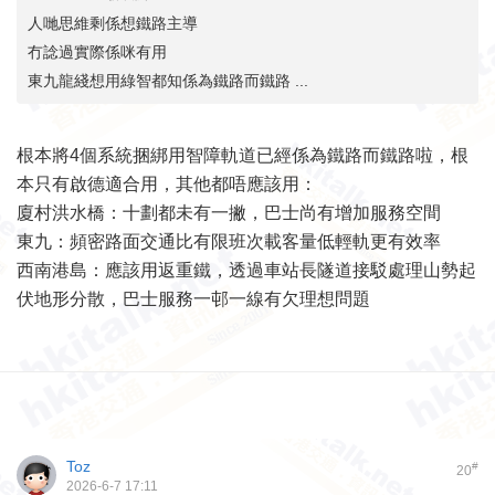
人哋思維剩係想鐵路主導
冇諗過實際係咪有用
東九龍綫想用綠智都知係為鐵路而鐵路 ...
根本將4個系統捆綁用智障軌道已經係為鐵路而鐵路啦，根
本只有啟德適合用，其他都唔應該用：
廈村洪水橋：十劃都未有一撇，巴士尚有增加服務空間
東九：頻密路面交通比有限班次載客量低輕軌更有效率
西南港島：應該用返重鐵，透過車站長隧道接駁處理山勢起
伏地形分散，巴士服務一邨一線有欠理想問題
Toz
#
20
2026-6-7 17:11