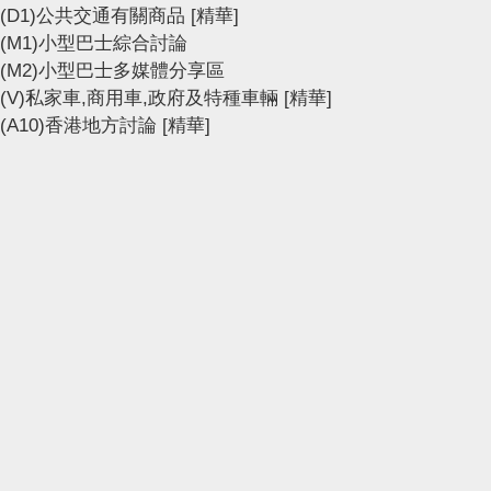
(D1)公共交通有關商品
[精華]
(M1)小型巴士綜合討論
(M2)小型巴士多媒體分享區
(V)私家車,商用車,政府及特種車輛
[精華]
(A10)香港地方討論
[精華]