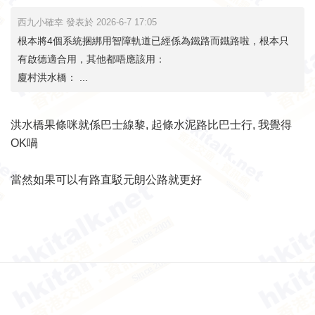
西九小確幸 發表於 2026-6-7 17:05
根本將4個系統捆綁用智障軌道已經係為鐵路而鐵路啦，根本只
有啟德適合用，其他都唔應該用：
廈村洪水橋： ...
洪水橋果條咪就係巴士線黎, 起條水泥路比巴士行, 我覺得
OK喎
當然如果可以有路直駁元朗公路就更好