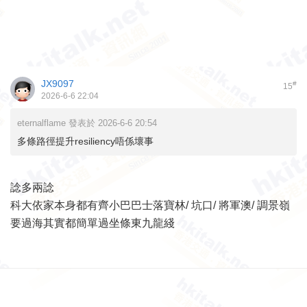
JX9097
#
15
2026-6-6 22:04
eternalflame 發表於 2026-6-6 20:54
多條路徑提升resiliency唔係壞事
諗多兩諗
科大依家本身都有齊小巴巴士落寶林/ 坑口/ 將軍澳/ 調景嶺
要過海其實都簡單過坐條東九龍綫