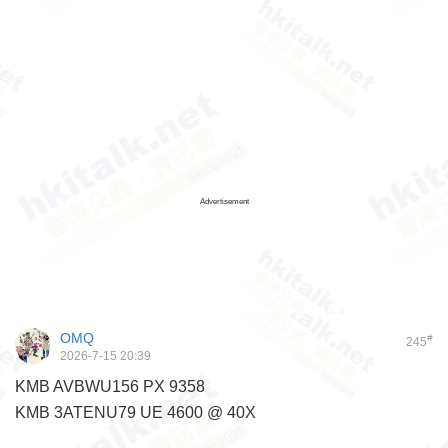
Advertisement
OMQ
#
245
2026-7-15 20:39
KMB AVBWU156 PX 9358
KMB 3ATENU79 UE 4600 @ 40X