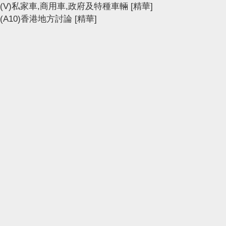
(V)私家車,商用車,政府及特種車輛
[精華]
(A10)香港地方討論
[精華]