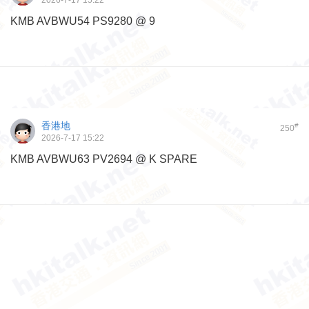
2026-7-17 15:22
KMB AVBWU54 PS9280 @ 9
香港地
#
250
2026-7-17 15:22
KMB AVBWU63 PV2694 @ K SPARE