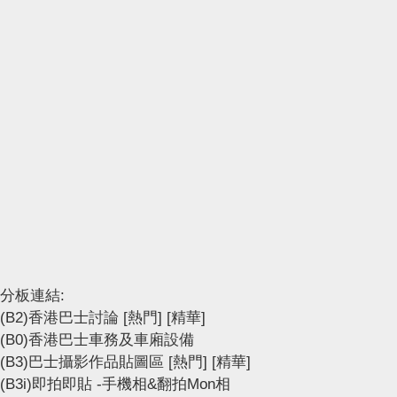
分板連結:
(B2)香港巴士討論
[熱門]
[精華]
(B0)香港巴士車務及車廂設備
(B3)巴士攝影作品貼圖區
[熱門]
[精華]
(B3i)即拍即貼 -手機相&翻拍Mon相