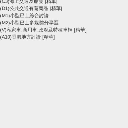
(C3)海上交通及船隻
[精華]
(D1)公共交通有關商品
[精華]
(M1)小型巴士綜合討論
(M2)小型巴士多媒體分享區
(V)私家車,商用車,政府及特種車輛
[精華]
(A10)香港地方討論
[精華]