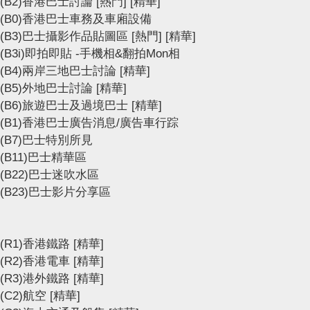
(B2)香港巴士討論
[熱門]
[精華]
(B0)香港巴士車務及車廂設備
(B3)巴士攝影作品貼圖區
[熱門]
[精華]
(B3i)即拍即貼 -手機相&翻拍Mon相
(B4)兩岸三地巴士討論
[精華]
(B5)外地巴士討論
[精華]
(B6)旅遊巴士及過境巴士
[精華]
(B1)香港巴士廣告消息/廣告車行踪
(B7)巴士特別所見
(B11)巴士精華區
(B22)巴士迷吹水區
(B23)巴士影片分享區
(R1)香港鐵路
[精華]
(R2)香港電車
[精華]
(R3)港外鐵路
[精華]
(C2)航空
[精華]