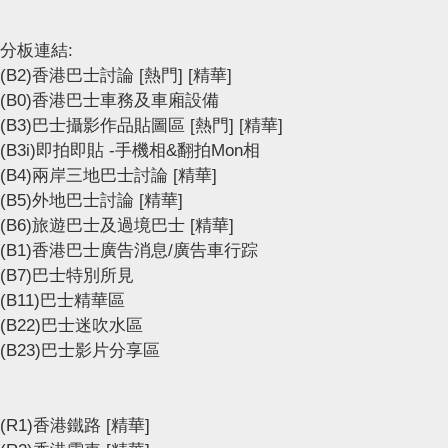
分板連結:
(B2)香港巴士討論
[熱門]
[精華]
(B0)香港巴士車務及車廂設備
(B3)巴士攝影作品貼圖區
[熱門]
[精華]
(B3i)即拍即貼 -手機相&翻拍Mon相
(B4)兩岸三地巴士討論
[精華]
(B5)外地巴士討論
[精華]
(B6)旅遊巴士及過境巴士
[精華]
(B1)香港巴士廣告消息/廣告車行踪
(B7)巴士特別所見
(B11)巴士精華區
(B22)巴士迷吹水區
(B23)巴士影片分享區
(R1)香港鐵路
[精華]