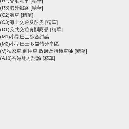
(R2)香港電車
[精華]
(R3)港外鐵路
[精華]
(C2)航空
[精華]
(C3)海上交通及船隻
[精華]
(D1)公共交通有關商品
[精華]
(M1)小型巴士綜合討論
(M2)小型巴士多媒體分享區
(V)私家車,商用車,政府及特種車輛
[精華]
(A10)香港地方討論
[精華]