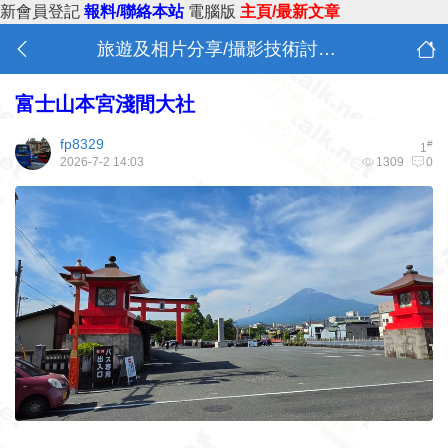
新會員登記
報料/聯絡本站
電腦版
主頁/最新文章
旅遊及相片分享/攝影技術討論 (A6)
富士山本宮淺間大社
fp8329
#
1
2026-7-2 14:03
1309
0