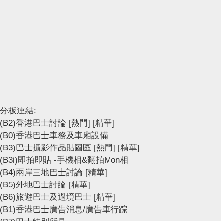
分板連結:
(B2)香港巴士討論
[熱門]
[精華]
(B0)香港巴士車務及車廂設備
(B3)巴士攝影作品貼圖區
[熱門]
[精華]
(B3i)即拍即貼 -手機相&翻拍Mon相
(B4)兩岸三地巴士討論
[精華]
(B5)外地巴士討論
[精華]
(B6)旅遊巴士及過境巴士
[精華]
(B1)香港巴士廣告消息/廣告車行踪