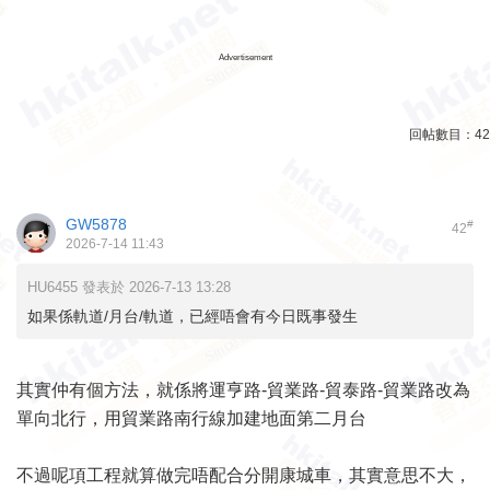
Advertisement
回帖數目：
42
GW5878
#
42
2026-7-14 11:43
HU6455 發表於 2026-7-13 13:28
如果係軌道/月台/軌道，已經唔會有今日既事發生
其實仲有個方法，就係將運亨路-貿業路-貿泰路-貿業路改為
單向北行，用貿業路南行線加建地面第二月台
不過呢項工程就算做完唔配合分開康城車，其實意思不大，