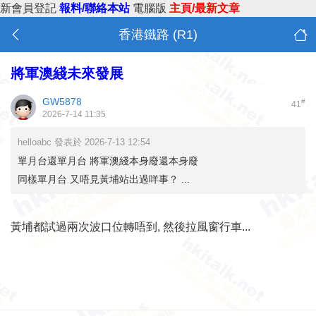
新會員登記
報料/聯絡本站
電腦版
主頁/最新文章
香港鐵路 (R1)
將軍澳綫未來發展
GW5878
#
41
2026-7-14 11:35
helloabc 發表於 2026-7-13 12:54
單月台還單月台 將軍澳綫本身廢還本身廢
同樣單月台 又唔見黃埔站出過咩事？ ...
黃埔都試過兩次波口位轉唔到, 然後拉風窗行車...