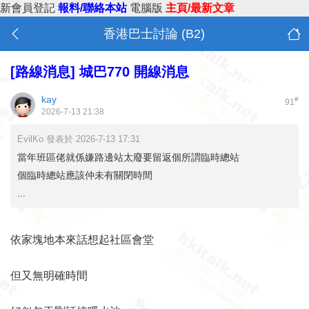
新會員登記
報料/聯絡本站
電腦版
主頁/最新文章
香港巴士討論 (B2)
[路線消息]
城巴770 開線消息
kay
#
91
2026-7-13 21:38
EvilKo 發表於 2026-7-13 17:31
當年班區佬就係嫌路邊站太廢要留返個所謂臨時總站
個臨時總站應該仲未有關閉時間
...
依家塊地本來話想起社區會堂
但又無明確時間