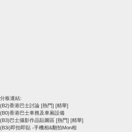
分板連結:
(B2)香港巴士討論
[熱門]
[精華]
(B0)香港巴士車務及車廂設備
(B3)巴士攝影作品貼圖區
[熱門]
[精華]
(B3i)即拍即貼 -手機相&翻拍Mon相