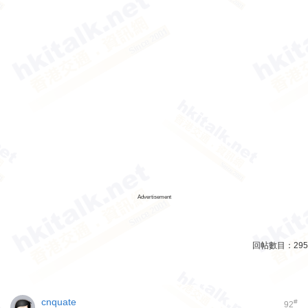
Advertisement
回帖數目：
295
cnquate
#
92