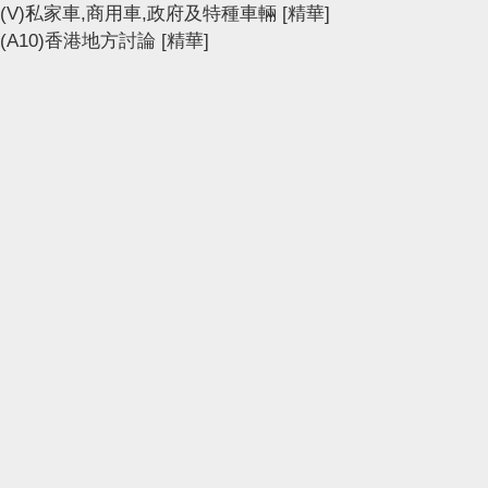
(V)私家車,商用車,政府及特種車輛
[精華]
(A10)香港地方討論
[精華]