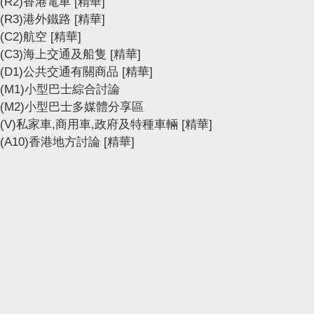
(R2)香港電車
[精華]
(R3)港外鐵路
[精華]
(C2)航空
[精華]
(C3)海上交通及船隻
[精華]
(D1)公共交通有關商品
[精華]
(M1)小型巴士綜合討論
(M2)小型巴士多媒體分享區
(V)私家車,商用車,政府及特種車輛
[精華]
(A10)香港地方討論
[精華]