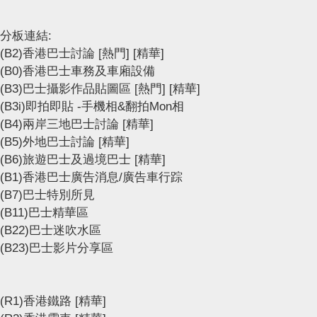
分板連結:
(B2)香港巴士討論
[熱門]
[精華]
(B0)香港巴士車務及車廂設備
(B3)巴士攝影作品貼圖區
[熱門]
[精華]
(B3i)即拍即貼 -手機相&翻拍Mon相
(B4)兩岸三地巴士討論
[精華]
(B5)外地巴士討論
[精華]
(B6)旅遊巴士及過境巴士
[精華]
(B1)香港巴士廣告消息/廣告車行踪
(B7)巴士特別所見
(B11)巴士精華區
(B22)巴士迷吹水區
(B23)巴士影片分享區
(R1)香港鐵路
[精華]