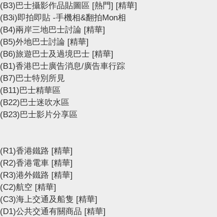
(B3)巴士攝影作品貼圖區
[熱門]
[精華]
(B3i)即拍即貼 -手機相&翻拍Mon相
(B4)兩岸三地巴士討論
[精華]
(B5)外地巴士討論
[精華]
(B6)旅遊巴士及過境巴士
[精華]
(B1)香港巴士廣告消息/廣告車行踪
(B7)巴士特別所見
(B11)巴士精華區
(B22)巴士迷吹水區
(B23)巴士影片分享區
(R1)香港鐵路
[精華]
(R2)香港電車
[精華]
(R3)港外鐵路
[精華]
(C2)航空
[精華]
(C3)海上交通及船隻
[精華]
(D1)公共交通有關商品
[精華]