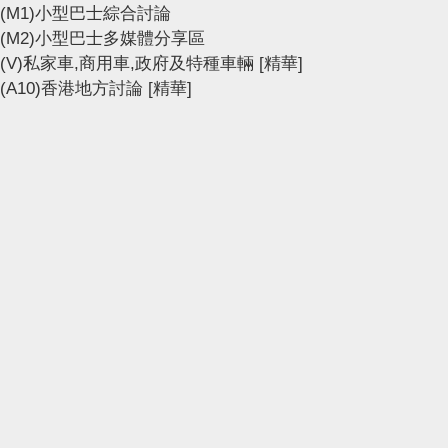
(M1)小型巴士綜合討論
(M2)小型巴士多媒體分享區
(V)私家車,商用車,政府及特種車輛
[精華]
(A10)香港地方討論
[精華]