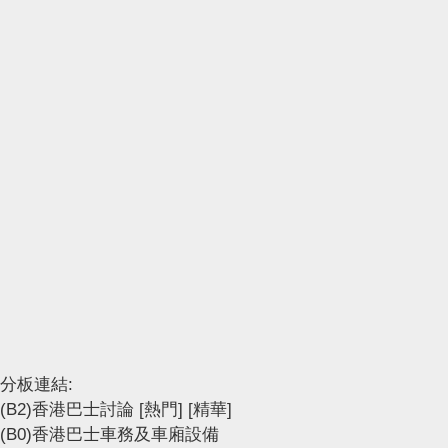
分板連結:
(B2)香港巴士討論
[熱門]
[精華]
(B0)香港巴士車務及車廂設備