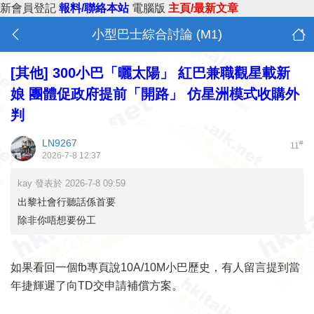
新會員登記
報料/聯絡本站
電腦版
主頁/最新文章
小型巴士綜合討論 (M1)
[其他]
300小巴「曬太陽」 紅巴兼職觀星載新
娘 團體促政府提前「開路」 仿星洲模式收購外
判
LN9267
#
11
2026-7-8 12:37
kay 發表於 2026-7-8 09:59
出黎社會行聽話係首要
除非你唔想要份工
如果看回一個fb專頁說10A/10M小巴歷史，有人留言提到當
年捷輝遲了向TD交申請補償方案。