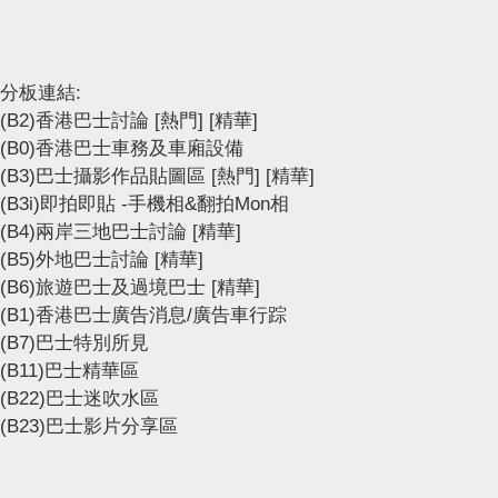
分板連結:
(B2)香港巴士討論
[熱門]
[精華]
(B0)香港巴士車務及車廂設備
(B3)巴士攝影作品貼圖區
[熱門]
[精華]
(B3i)即拍即貼 -手機相&翻拍Mon相
(B4)兩岸三地巴士討論
[精華]
(B5)外地巴士討論
[精華]
(B6)旅遊巴士及過境巴士
[精華]
(B1)香港巴士廣告消息/廣告車行踪
(B7)巴士特別所見
(B11)巴士精華區
(B22)巴士迷吹水區
(B23)巴士影片分享區