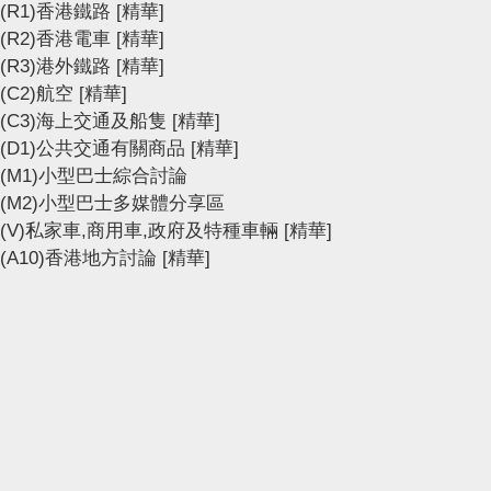
(R1)香港鐵路
[精華]
(R2)香港電車
[精華]
(R3)港外鐵路
[精華]
(C2)航空
[精華]
(C3)海上交通及船隻
[精華]
(D1)公共交通有關商品
[精華]
(M1)小型巴士綜合討論
(M2)小型巴士多媒體分享區
(V)私家車,商用車,政府及特種車輛
[精華]
(A10)香港地方討論
[精華]