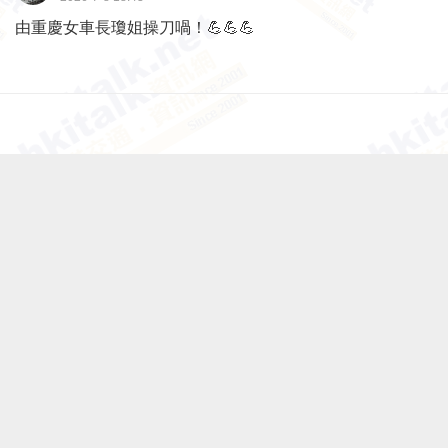
由重慶女車長瓊姐操刀喎！💪💪💪