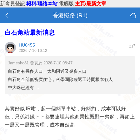
新會員登記
報料/聯絡本站
電腦版
主頁/最新文章
香港鐵路 (R1)
白石角站最新消息
HU6455
#
21
2026-7-10 16:12
Jamesho81 發表於 2026-7-10 08:47
白石角有幾多人口，太和附近又幾多人口
白石角全部低密度住宅，科學園除咗返工時間根本冇人
中大咪已經有 ...
其實好似JR咁，起一個簡單車站，好簡約，成本可以好
低，只係港鐵下下都要連埋其他商業性既野一齊起，再如上
一層又一層既管理，成本自然高