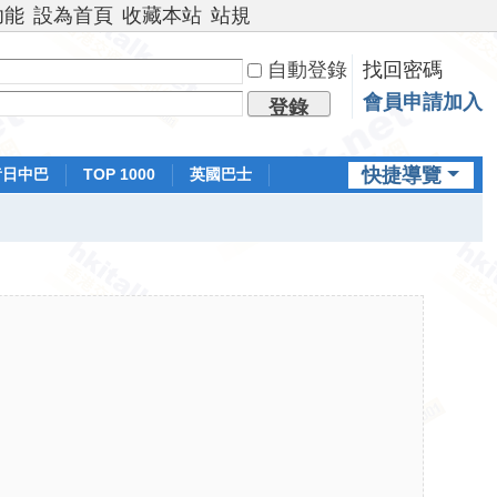
功能
設為首頁
收藏本站
站規
自動登錄
找回密碼
會員申請加入
登錄
快捷導覽
昔日中巴
TOP 1000
英國巴士
排行榜
日本鐵路