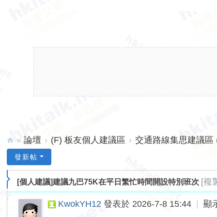
»
論壇
›
(F) 板友個人建議區
›
交通路線集思建議區 (
hk
發新帖
ita
[複
[個人建議]建議九巴75K在平日繁忙時間開設特別班次
lk.
ne
KwokYH12
發表於 2026-7-8 15:44
|
顯
t