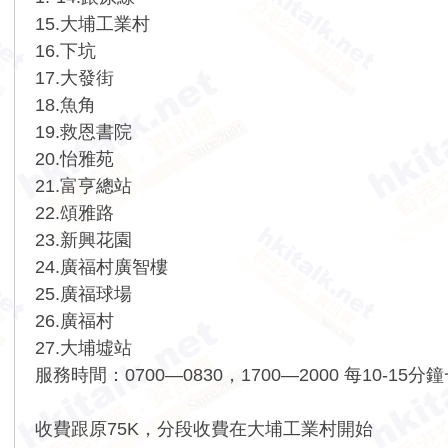
15.大埔工業村
16.下坑
17.大發街
18.魚角
19.救恩書院
20.怡雅苑
21.富亨總站
22.頌雅路
23.新興花園
24.廣福村廣智樓
25.廣福球場
26.廣福村
27.大埔墟站
服務時間：0700—0830，1700—2000 每10-15分
收費跟原75K，分段收費在大埔工業村開始