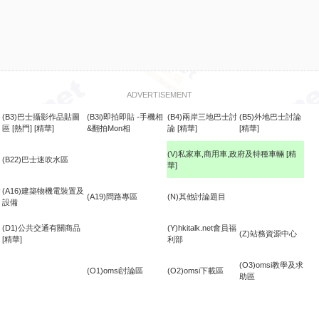
ADVERTISEMENT
(B3)巴士攝影作品貼圖
(B3i)即拍即貼 -手機相
(B4)兩岸三地巴士討
(B5)外地巴士討論
區
[熱門]
[精華]
&翻拍Mon相
論
[精華]
[精華]
(V)私家車,商用車,政府及特種車輛
[精
(B22)巴士迷吹水區
華]
食
(A16)建築物機電裝置及
(A19)問路專區
(N)其他討論題目
設備
(D1)公共交通有關商品
(Y)hkitalk.net會員福
(Z)站務資源中心
[精華]
利部
(O3)omsi教學及求
(O1)omsi討論區
(O2)omsi下載區
助區