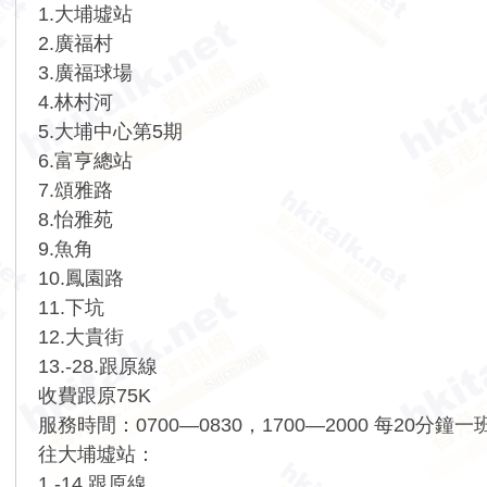
1.大埔墟站
2.廣福村
3.廣福球場
4.林村河
5.大埔中心第5期
6.富亨總站
7.頌雅路
8.怡雅苑
9.魚角
10.鳳園路
11.下坑
12.大貴街
13.-28.跟原線
收費跟原75K
服務時間：0700—0830，1700—2000 每20分鐘一
往大埔墟站：
1.-14.跟原線