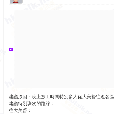
香
港
交
通
資
訊
網
建議原因：晚上放工時間特別多人從大美督往返各
建議特別班次的路線：
往大美督：