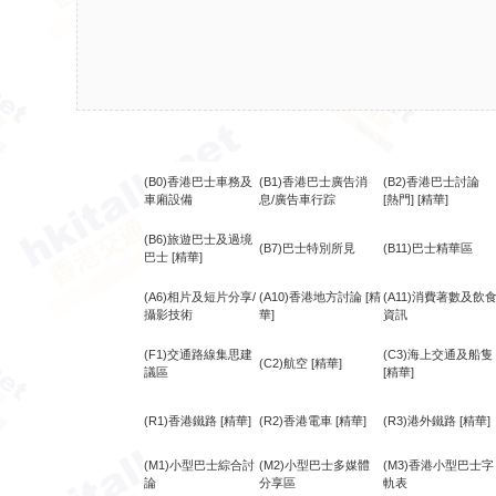
(B0)香港巴士車務及
(B1)香港巴士廣告消
(B2)香港巴士討論
車廂設備
息/廣告車行踪
[熱門]
[精華]
(B6)旅遊巴士及過境
(B7)巴士特別所見
(B11)巴士精華區
巴士
[精華]
(A6)相片及短片分享/
(A10)香港地方討論
[精
(A11)消費著數及飲
攝影技術
華]
資訊
(F1)交通路線集思建
(C3)海上交通及船隻
(C2)航空
[精華]
議區
[精華]
(R1)香港鐵路
[精華]
(R2)香港電車
[精華]
(R3)港外鐵路
[精華]
(M1)小型巴士綜合討
(M2)小型巴士多媒體
(M3)香港小型巴士字
論
分享區
軌表