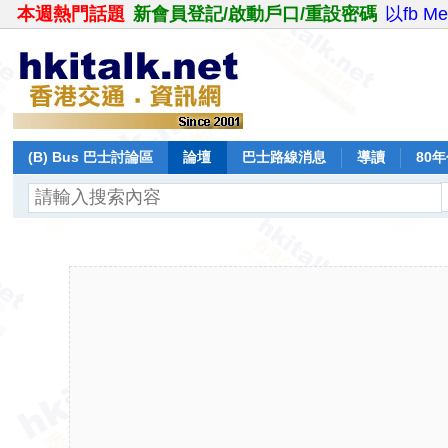
本週熱門話題
新會員登記/啟動戶口/重設密碼
以fb M
(B) Bus 巴士討論區
論壇
巴士路線消息
導讀
80
飛行報告
日誌
保留巴士
分享
記錄