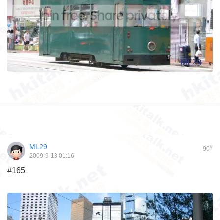
ML29
#
90
2009-9-13 01:16
#165