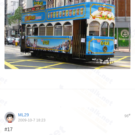
ML29
#
96
2009-10-7 18:23
#17