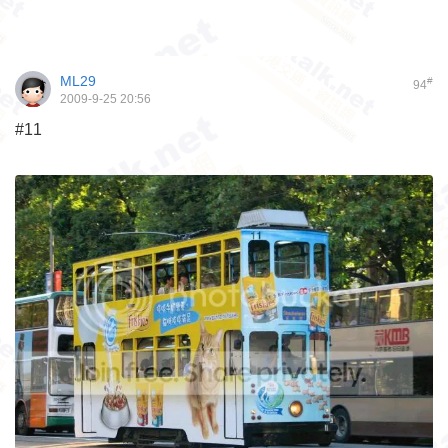
ML29
#
94
2009-9-25 20:56
#11