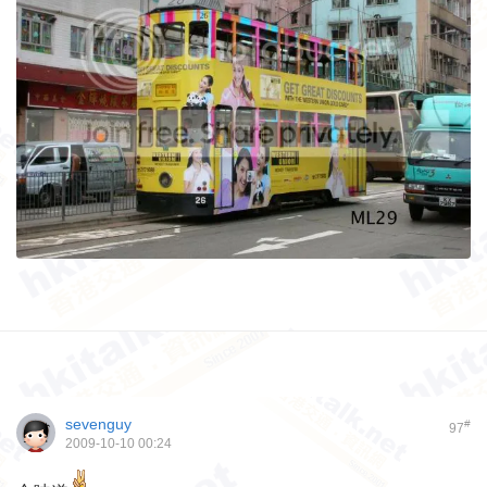
sevenguy
#
97
2009-10-10 00:24