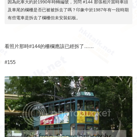
因為此車大約於1990年時轉編號，另問 #144 那張相片當時車頭
及車尾的欄柵是否已被被拆去了嗎？印象中於1987年有一段時期
有些電車是拆去了欄柵但未安裝鋁板。
看照片那時#144的柵欄應該已經拆了……
#155