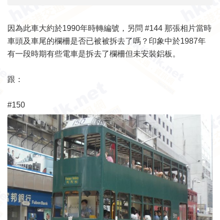
因為此車大約於1990年時轉編號，另問 #144 那張相片當時
車頭及車尾的欄柵是否已被被拆去了嗎？印象中於1987年
有一段時期有些電車是拆去了欄柵但未安裝鋁板。
跟：
#150