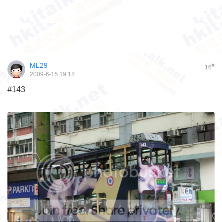
ML29
#
16
2009-6-15 19:18
#143