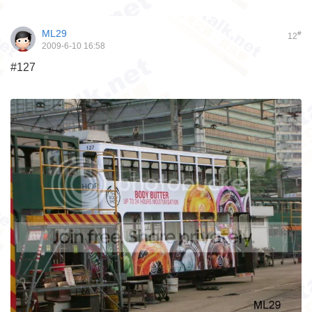
ML29
#
12
2009-6-10 16:58
#127