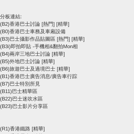
分板連結:
(B2)香港巴士討論
[熱門]
[精華]
(B0)香港巴士車務及車廂設備
(B3)巴士攝影作品貼圖區
[熱門]
[精華]
(B3i)即拍即貼 -手機相&翻拍Mon相
(B4)兩岸三地巴士討論
[精華]
(B5)外地巴士討論
[精華]
(B6)旅遊巴士及過境巴士
[精華]
(B1)香港巴士廣告消息/廣告車行踪
(B7)巴士特別所見
(B11)巴士精華區
(B22)巴士迷吹水區
(B23)巴士影片分享區
(R1)香港鐵路
[精華]