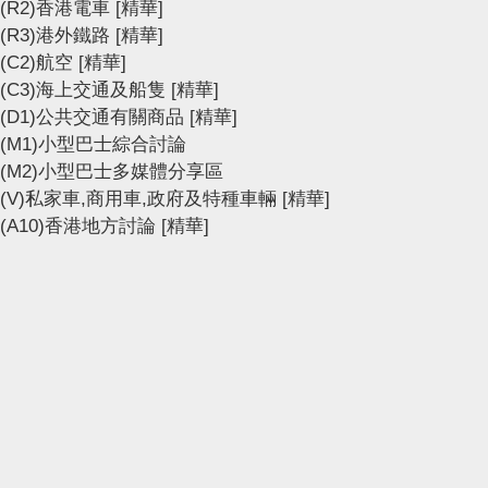
(R2)香港電車
[精華]
(R3)港外鐵路
[精華]
(C2)航空
[精華]
(C3)海上交通及船隻
[精華]
(D1)公共交通有關商品
[精華]
(M1)小型巴士綜合討論
(M2)小型巴士多媒體分享區
(V)私家車,商用車,政府及特種車輛
[精華]
(A10)香港地方討論
[精華]