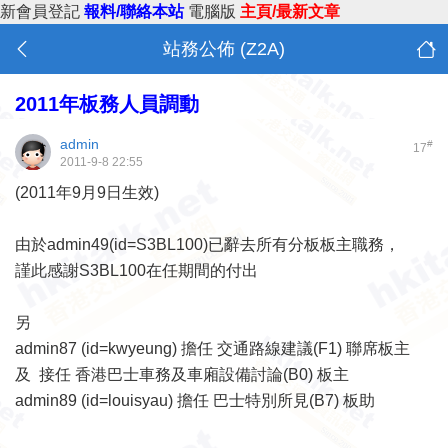
新會員登記
報料/聯絡本站
電腦版
主頁/最新文章
站務公佈 (Z2A)
2011年板務人員調動
admin
#
17
2011-9-8 22:55
(2011年9月9日生效)
由於admin49(id=S3BL100)已辭去所有分板板主職務，
謹此感謝S3BL100在任期間的付出
另
admin87 (id=kwyeung) 擔任 交通路線建議(F1) 聯席板主
及 接任 香港巴士車務及車廂設備討論(B0) 板主
admin89 (id=louisyau) 擔任 巴士特別所見(B7) 板助