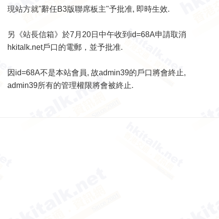
現站方就"辭任B3版聯席板主"予批准, 即時生效.
另《站長信箱》於7月20日中午收到id=68A申請取消
hkitalk.net戶口的電郵，並予批准.
因id=68A不是本站會員, 故admin39的戶口將會終止,
admin39所有的管理權限將會被終止.