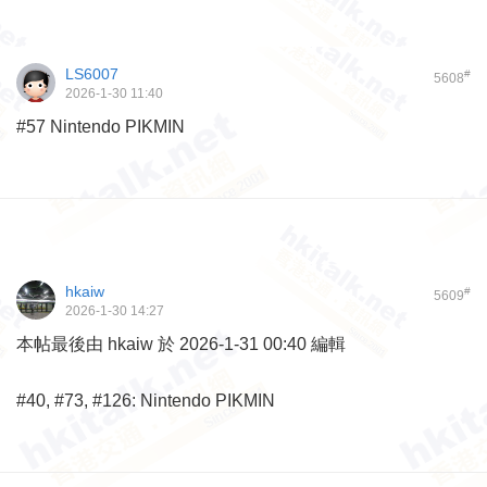
LS6007
#
5608
2026-1-30 11:40
#57 Nintendo PIKMIN
hkaiw
#
5609
2026-1-30 14:27
本帖最後由 hkaiw 於 2026-1-31 00:40 編輯
#40, #73, #126: Nintendo PIKMIN