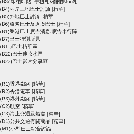
(B3i)即拍即貼 -手機相&翻拍Mon相
(B4)兩岸三地巴士討論
[精華]
(B5)外地巴士討論
[精華]
(B6)旅遊巴士及過境巴士
[精華]
(B1)香港巴士廣告消息/廣告車行踪
(B7)巴士特別所見
(B11)巴士精華區
(B22)巴士迷吹水區
(B23)巴士影片分享區
(R1)香港鐵路
[精華]
(R2)香港電車
[精華]
(R3)港外鐵路
[精華]
(C2)航空
[精華]
(C3)海上交通及船隻
[精華]
(D1)公共交通有關商品
[精華]
(M1)小型巴士綜合討論