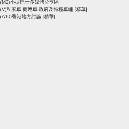
(M2)小型巴士多媒體分享區
(V)私家車,商用車,政府及特種車輛
[精華]
(A10)香港地方討論
[精華]