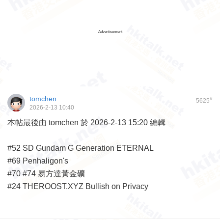
Advertisement
tomchen
#
5625
2026-2-13 10:40
本帖最後由 tomchen 於 2026-2-13 15:20 編輯
#52 SD Gundam G Generation ETERNAL
#69 Penhaligon's
#70 #74 易方達黃金礦
#24 THEROOST.XYZ Bullish on Privacy