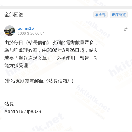
全部回復
看全部
正序瀏覽
1
admin16
#
2
2006-3-26 00:54
由於每日《站長信箱》收到的電郵數量眾多，
為加強處理效率，由2006年3月26日起，站友
若要「舉報違規文章」，必須使用「報告」功
能方獲受理。
(非站友則需電郵至《站長信箱》)
站長
Admin16 / fp8329