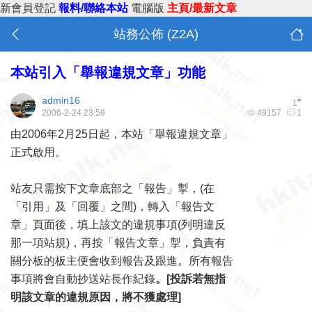
新會員登記
報料/聯絡本站
電腦版
主頁/最新文章
站務公佈 (Z2A)
本站引入「舉報違規文章」功能
admin16
#
1
2006-2-24 23:59
49157
1
由2006年2月25日起，本站「舉報違規文章」
正式啟用。
站友只需按下文章底部之「報告」掣，(在
「引用」及「回覆」之間)，轉入「報告文
章」頁面後，填上該文的違規事項(列明違反
那一項站規)，再按「報告文章」掣，負責有
關分板的板主便會收到報告及跟進。所有報告
事項將會自動抄送站長作紀錄
。[投訴若無指
明該文章的違規原因，將不獲處理]