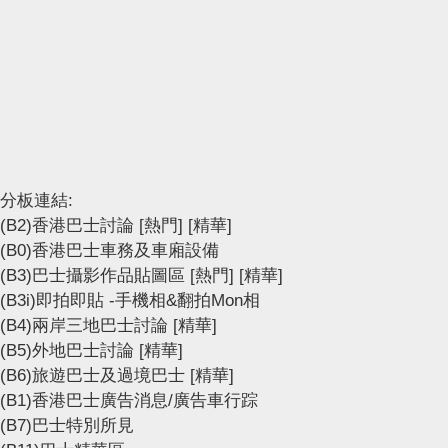
分板連結:
(B2)香港巴士討論
[熱門]
[精華]
(B0)香港巴士車務及車廂設備
(B3)巴士攝影作品貼圖區
[熱門]
[精華]
(B3i)即拍即貼 -手機相&翻拍Mon相
(B4)兩岸三地巴士討論
[精華]
(B5)外地巴士討論
[精華]
(B6)旅遊巴士及過境巴士
[精華]
(B1)香港巴士廣告消息/廣告車行踪
(B7)巴士特別所見