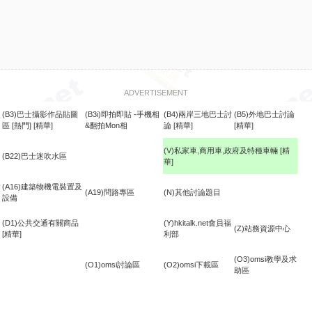
ADVERTISEMENT
(B3)巴士攝影作品貼圖
(B3i)即拍即貼 -手機相
(B4)兩岸三地巴士討
(B5)外地巴士討論
區
[熱門]
[精華]
&翻拍Mon相
論
[精華]
[精華]
(V)私家車,商用車,政府及特種車輛
[精
(B22)巴士迷吹水區
華]
食
(A16)建築物機電裝置及
(A19)問路專區
(N)其他討論題目
設備
(D1)公共交通有關商品
(Y)hkitalk.net會員福
(Z)站務資源中心
[精華]
利部
(O3)omsi教學及求
(O1)omsi討論區
(O2)omsi下載區
助區