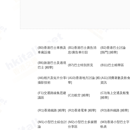
(B0)香港巴士車務及
(B1)香港巴士廣告消
(B2)香港巴士討論
車廂設備
息/廣告車行踪
[熱門]
[精華]
(B6)旅遊巴士及過境
(B7)巴士特別所見
(B11)巴士精華區
巴士
[精華]
(A6)相片及短片分享/
(A10)香港地方討論
[精
(A11)消費著數及飲
攝影技術
華]
資訊
(F1)交通路線集思建
(C3)海上交通及船隻
(C2)航空
[精華]
議區
[精華]
(R1)香港鐵路
[精華]
(R2)香港電車
[精華]
(R3)港外鐵路
[精華]
(M1)小型巴士綜合討
(M2)小型巴士多媒體
(M3)香港小型巴士字
論
分享區
軌表