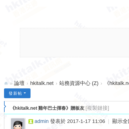
»
論壇
›
hkitalk.net
›
站務資源中心 (Z)
›
《hkita
hk
發新帖
ita
[複製鏈接]
《hkitalk.net 雞年巴士揮春》贈板友
lk.
ne
admin
發表於 2017-1-17 11:06
|
顯示全
t