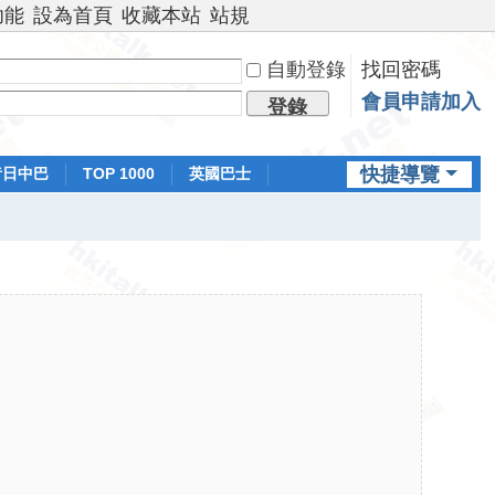
功能
設為首頁
收藏本站
站規
自動登錄
找回密碼
會員申請加入
登錄
快捷導覽
昔日中巴
TOP 1000
英國巴士
排行榜
日本鐵路