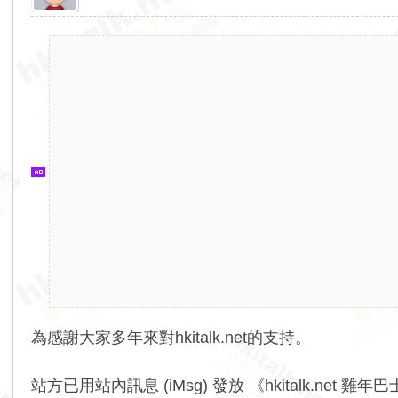
香
港
交
通
資
訊
網
為感謝大家多年來對hkitalk.net的支持。
站方已用站內訊息 (iMsg) 發放 《hkitalk.net