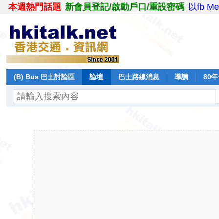
本週熱門話題
新會員登記/啟動戶口/重設密碼
以fb M
(B) Bus 巴士討論區
論壇
巴士路線消息
導讀
80
飛行報告
日誌
保留巴士
分享
記錄