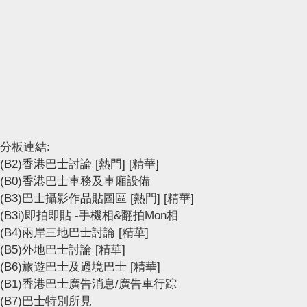
分板連結:
(B2)香港巴士討論
[熱門]
[精華]
(B0)香港巴士車務及車廂設備
(B3)巴士攝影作品貼圖區
[熱門]
[精華]
(B3i)即拍即貼 -手機相&翻拍Mon相
(B4)兩岸三地巴士討論
[精華]
(B5)外地巴士討論
[精華]
(B6)旅遊巴士及過境巴士
[精華]
(B1)香港巴士廣告消息/廣告車行踪
(B7)巴士特別所見