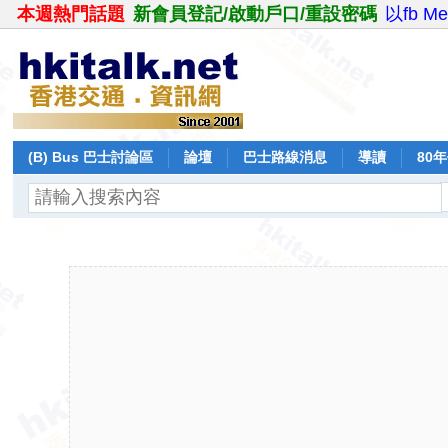
本週熱門話題
新會員登記/啟動戶口/重設密碼
以fb M
(B) Bus 巴士討論區
論壇
巴士路線消息
導讀
80
飛行報告
日誌
保留巴士
分享
記錄