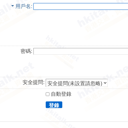
用戶名
密碼:
安全提問:
自動登錄
登錄