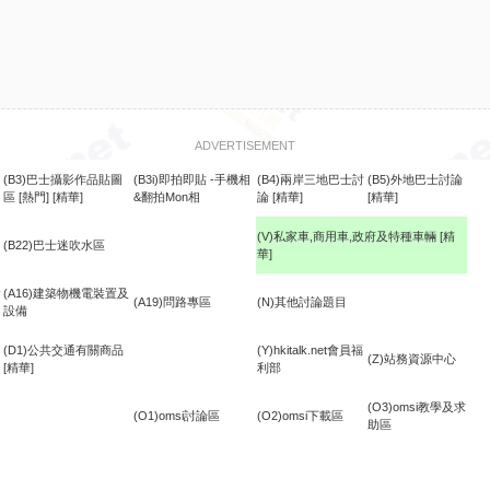
ADVERTISEMENT
(B3)巴士攝影作品貼圖
(B3i)即拍即貼 -手機相
(B4)兩岸三地巴士討
(B5)外地巴士討論
區
[熱門]
[精華]
&翻拍Mon相
論
[精華]
[精華]
(V)私家車,商用車,政府及特種車輛
[精
(B22)巴士迷吹水區
華]
食
(A16)建築物機電裝置及
(A19)問路專區
(N)其他討論題目
設備
(D1)公共交通有關商品
(Y)hkitalk.net會員福
(Z)站務資源中心
[精華]
利部
(O3)omsi教學及求
(O1)omsi討論區
(O2)omsi下載區
助區