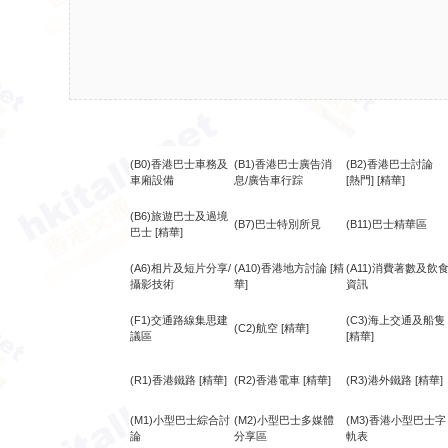
(B0)香港巴士車務及
(B1)香港巴士廣告消
(B2)香港巴士討論
車廂設備
息/廣告車行踪
[熱門]
[精華]
(B6)旅遊巴士及過境
(B7)巴士特別所見
(B11)巴士精華區
巴士
[精華]
(A6)相片及短片分享/
(A10)香港地方討論
[精
(A11)消費著數及飲
攝影技術
華]
資訊
(F1)交通路線集思建
(C3)海上交通及船隻
(C2)航空
[精華]
議區
[精華]
(R1)香港鐵路
[精華]
(R2)香港電車
[精華]
(R3)港外鐵路
[精華]
(M1)小型巴士綜合討
(M2)小型巴士多媒體
(M3)香港小型巴士字
論
分享區
軌表