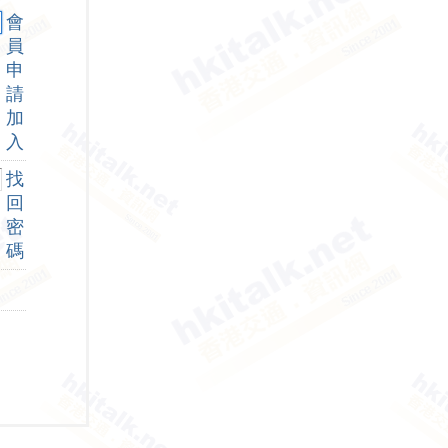
會
員
申
請
加
入
找
回
密
碼