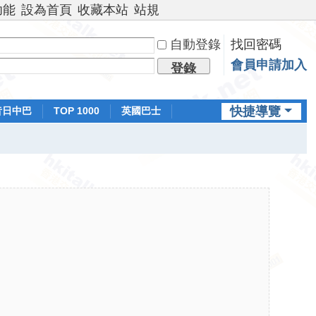
功能
設為首頁
收藏本站
站規
自動登錄
找回密碼
會員申請加入
登錄
快捷導覽
昔日中巴
TOP 1000
英國巴士
排行榜
日本鐵路