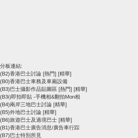
分板連結:
(B2)香港巴士討論
[熱門]
[精華]
(B0)香港巴士車務及車廂設備
(B3)巴士攝影作品貼圖區
[熱門]
[精華]
(B3i)即拍即貼 -手機相&翻拍Mon相
(B4)兩岸三地巴士討論
[精華]
(B5)外地巴士討論
[精華]
(B6)旅遊巴士及過境巴士
[精華]
(B1)香港巴士廣告消息/廣告車行踪
(B7)巴士特別所見