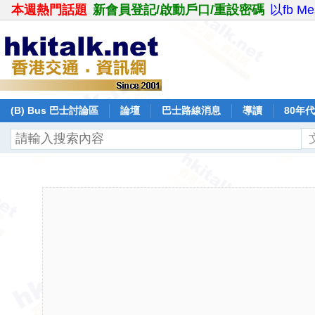
本週熱門話題
新會員登記/啟動戶口/重設密碼
以fb M
(B) Bus 巴士討論區
論壇
巴士路線消息
導讀
80年
日本鐵路
飛行報告
日誌
保留巴士
分享
記錄