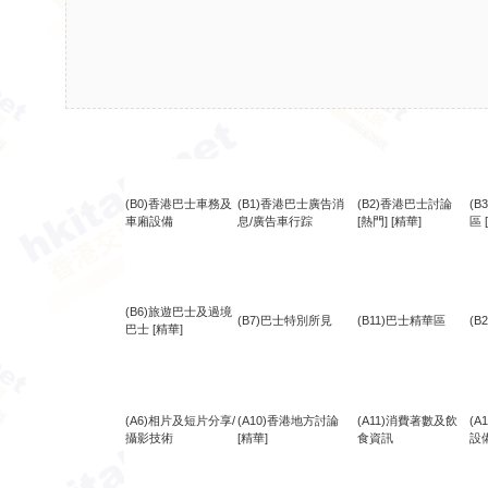
(B0)香港巴士車務及
(B1)香港巴士廣告消
(B2)香港巴士討論
(
車廂設備
息/廣告車行踪
[熱門]
[精華]
區
(B6)旅遊巴士及過境
(B7)巴士特別所見
(B11)巴士精華區
(B
巴士
[精華]
(A6)相片及短片分享/
(A10)香港地方討論
(A11)消費著數及飲
(
攝影技術
[精華]
食資訊
設