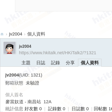
›
jv2004
›
個人資料
hk
jv2004
ita
https://www.hkitalk.net/HKiTalk2/?1321
lk.
主題
日誌
記錄
分享
個人資料
ne
t
jv2004
(UID: 1321)
香
郵箱狀態
未驗證
港
交
個人簽名
通
麥當奴道 - 南昌站 12A
資
統計信息
好友數 0
|
記錄數 0
|
日誌數 0
|
回帖數 1