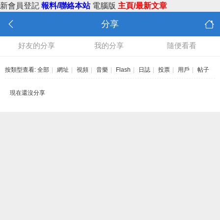
新會員登記
報料/聯絡本站
電腦版
主頁/最新文章
分享
好友的分享
我的分享
隨便看看
按類型查看:
全部
|
網址
|
視頻
|
音樂
|
Flash
|
日誌
|
投票
|
用戶
|
帖子
現在還沒分享