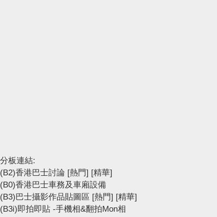
分板連結:
(B2)香港巴士討論
[熱門]
[精華]
(B0)香港巴士車務及車廂設備
(B3)巴士攝影作品貼圖區
[熱門]
[精華]
(B3i)即拍即貼 -手機相&翻拍Mon相