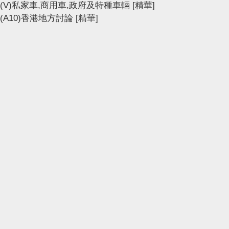
(V)私家車,商用車,政府及特種車輛
[精華]
(A10)香港地方討論
[精華]