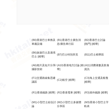
(B0)香港巴士車務及
(B1)香港巴士廣告消
(B2)香港巴士討論
車廂設備
息/廣告車行踪
[熱門]
[精華]
(B6)旅遊巴士及過境
(B7)巴士特別所見
(B11)巴士精華區
巴士
[精華]
(A6)相片及短片分享/
(A10)香港地方討論
[精
(A11)消費著數及飲
攝影技術
華]
資訊
(F1)交通路線集思建
(C3)海上交通及船隻
(C2)航空
[精華]
議區
[精華]
(R1)香港鐵路
[精華]
(R2)香港電車
[精華]
(R3)港外鐵路
[精華]
(M1)小型巴士綜合討
(M2)小型巴士多媒體
(M3)香港小型巴士字
論
分享區
軌表