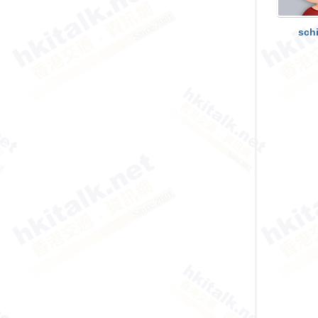
香
港
sch
交
通
資
訊
網