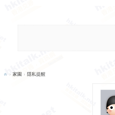
›
家園
›
隱私提醒
hk
ita
lk.
ne
t