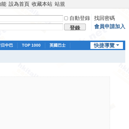
功能
設為首頁
收藏本站
站規
自動登錄
找回密碼
會員申請加入
登錄
快捷導覽
昔日中巴
TOP 1000
英國巴士
排行榜
日本鐵路