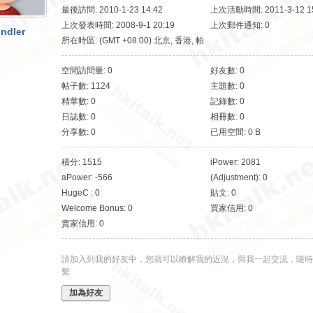
最後訪問: 2010-1-23 14:42
上次活動時間: 2011-3-12 15
上次發表時間: 2008-9-1 20:19
上次郵件通知: 0
indler
所在時區: (GMT +08:00) 北京, 香港, 帕
斯, 新加坡, 台北
空間訪問量: 0
好友數: 0
帖子數: 1124
主題數: 0
精華數: 0
記錄數: 0
日誌數: 0
相冊數: 0
分享數: 0
已用空間: 0 B
積分: 1515
iPower: 2081
aPower: -566
(Adjustment): 0
HugeC : 0
貼文: 0
Welcome Bonus: 0
買家信用: 0
賣家信用: 0
請加入到我的好友中，您就可以瞭解我的近況，與我一起交流，隨時
繫
加為好友