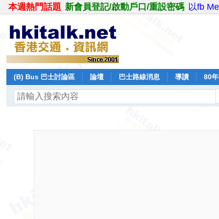
本週熱門話題
新會員登記/啟動戶口/重設密碼
以fb M
(B) Bus 巴士討論區
論壇
巴士路線消息
導讀
80
飛行報告
日誌
保留巴士
分享
記錄