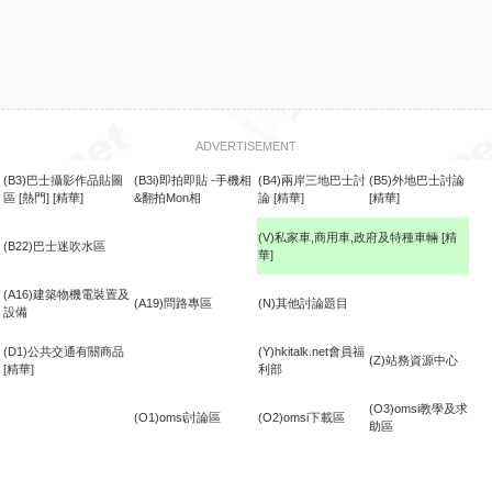
ADVERTISEMENT
(B3)巴士攝影作品貼圖
(B3i)即拍即貼 -手機相
(B4)兩岸三地巴士討
(B5)外地巴士討論
區
[熱門]
[精華]
&翻拍Mon相
論
[精華]
[精華]
(V)私家車,商用車,政府及特種車輛
[精
(B22)巴士迷吹水區
華]
食
(A16)建築物機電裝置及
(A19)問路專區
(N)其他討論題目
設備
(D1)公共交通有關商品
(Y)hkitalk.net會員福
(Z)站務資源中心
[精華]
利部
(O3)omsi教學及求
(O1)omsi討論區
(O2)omsi下載區
助區