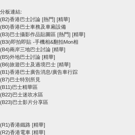
分板連結:
(B2)香港巴士討論
[熱門]
[精華]
(B0)香港巴士車務及車廂設備
(B3)巴士攝影作品貼圖區
[熱門]
[精華]
(B3i)即拍即貼 -手機相&翻拍Mon相
(B4)兩岸三地巴士討論
[精華]
(B5)外地巴士討論
[精華]
(B6)旅遊巴士及過境巴士
[精華]
(B1)香港巴士廣告消息/廣告車行踪
(B7)巴士特別所見
(B11)巴士精華區
(B22)巴士迷吹水區
(B23)巴士影片分享區
(R1)香港鐵路
[精華]
(R2)香港電車
[精華]