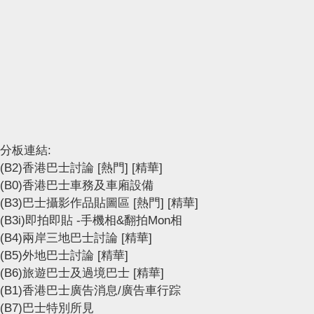
分板連結:
(B2)香港巴士討論
[熱門]
[精華]
(B0)香港巴士車務及車廂設備
(B3)巴士攝影作品貼圖區
[熱門]
[精華]
(B3i)即拍即貼 -手機相&翻拍Mon相
(B4)兩岸三地巴士討論
[精華]
(B5)外地巴士討論
[精華]
(B6)旅遊巴士及過境巴士
[精華]
(B1)香港巴士廣告消息/廣告車行踪
(B7)巴士特別所見