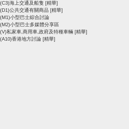
(C3)海上交通及船隻
[精華]
(D1)公共交通有關商品
[精華]
(M1)小型巴士綜合討論
(M2)小型巴士多媒體分享區
(V)私家車,商用車,政府及特種車輛
[精華]
(A10)香港地方討論
[精華]