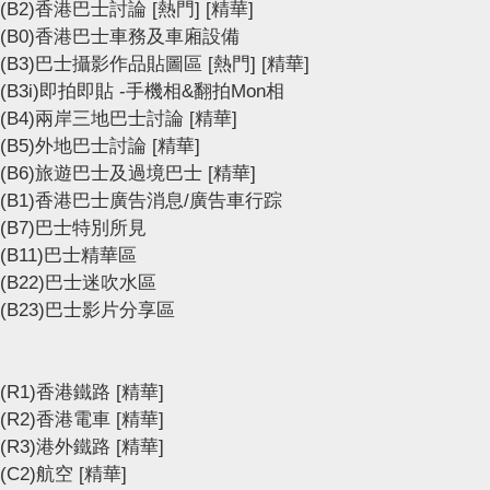
(B2)香港巴士討論
[熱門]
[精華]
(B0)香港巴士車務及車廂設備
(B3)巴士攝影作品貼圖區
[熱門]
[精華]
(B3i)即拍即貼 -手機相&翻拍Mon相
(B4)兩岸三地巴士討論
[精華]
(B5)外地巴士討論
[精華]
(B6)旅遊巴士及過境巴士
[精華]
(B1)香港巴士廣告消息/廣告車行踪
(B7)巴士特別所見
(B11)巴士精華區
(B22)巴士迷吹水區
(B23)巴士影片分享區
(R1)香港鐵路
[精華]
(R2)香港電車
[精華]
(R3)港外鐵路
[精華]
(C2)航空
[精華]