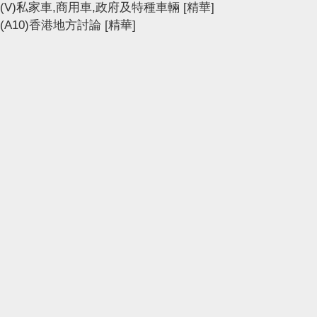
(V)私家車,商用車,政府及特種車輛
[精華]
(A10)香港地方討論
[精華]