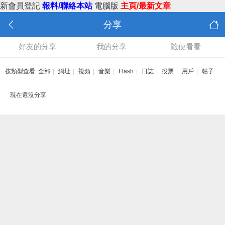
新會員登記
報料/聯絡本站
電腦版
主頁/最新文章
分享
好友的分享
我的分享
隨便看看
按類型查看:
全部
|
網址
|
視頻
|
音樂
|
Flash
|
日誌
|
投票
|
用戶
|
帖子
現在還沒分享