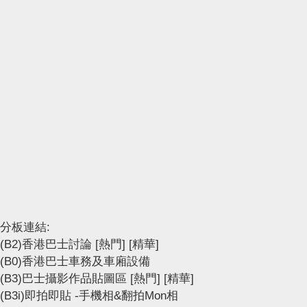
分板連結:
(B2)香港巴士討論
[熱門]
[精華]
(B0)香港巴士車務及車廂設備
(B3)巴士攝影作品貼圖區
[熱門]
[精華]
(B3i)即拍即貼 -手機相&翻拍Mon相