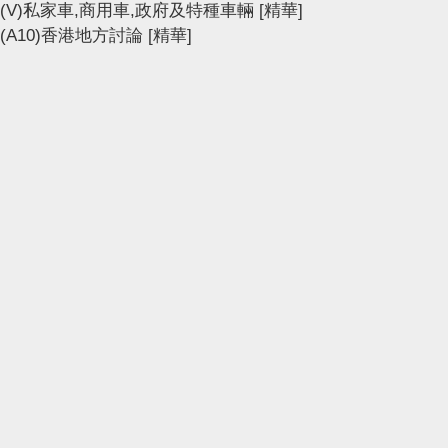
(V)私家車,商用車,政府及特種車輛
[精華]
(A10)香港地方討論
[精華]