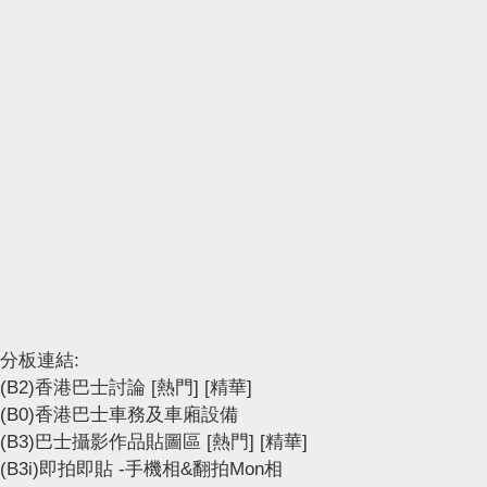
分板連結:
(B2)香港巴士討論
[熱門]
[精華]
(B0)香港巴士車務及車廂設備
(B3)巴士攝影作品貼圖區
[熱門]
[精華]
(B3i)即拍即貼 -手機相&翻拍Mon相