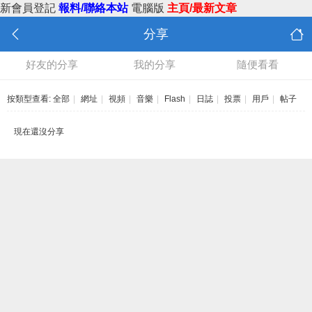
新會員登記
報料/聯絡本站
電腦版
主頁/最新文章
分享
好友的分享
我的分享
隨便看看
按類型查看:
全部
|
網址
|
視頻
|
音樂
|
Flash
|
日誌
|
投票
|
用戶
|
帖子
現在還沒分享