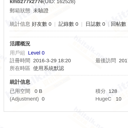
kmb277x277e
(UID: 162528)
香
郵箱狀態
未驗證
港
交
統計信息
好友數 0
|
記錄數 0
|
日誌數 0
|
回帖數 
通
資
活躍概況
訊
用戶組
Level 0
網
註冊時間
2016-3-29 18:20
最後訪問
201
所在時區
使用系統默認
統計信息
已用空間
0 B
積分
128
(Adjustment)
0
HugeC
10