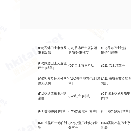
(B0)香港巴士車務及
(B1)香港巴士廣告消
(B2)香港巴士討論
車廂設備
息/廣告車行踪
[熱門]
[精華]
(B6)旅遊巴士及過境
(B7)巴士特別所見
(B11)巴士精華區
巴士
[精華]
(A6)相片及短片分享/
(A10)香港地方討論
[精
(A11)消費著數及飲
攝影技術
華]
資訊
(F1)交通路線集思建
(C3)海上交通及船隻
(C2)航空
[精華]
議區
[精華]
(R1)香港鐵路
[精華]
(R2)香港電車
[精華]
(R3)港外鐵路
[精華]
(M1)小型巴士綜合討
(M2)小型巴士多媒體
(M3)香港小型巴士字
論
分享區
軌表