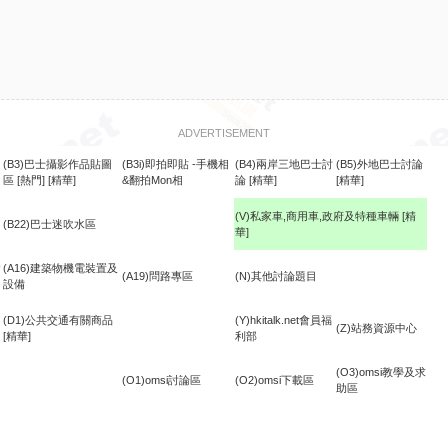
ADVERTISEMENT
(B3)巴士攝影作品貼圖
(B3i)即拍即貼 -手機相
(B4)兩岸三地巴士討
(B5)外地巴士討論
區
[熱門]
[精華]
&翻拍Mon相
論
[精華]
[精華]
(V)私家車,商用車,政府及特種車輛
[精
(B22)巴士迷吹水區
華]
食
(A16)建築物機電裝置及
(A19)問路專區
(N)其他討論題目
設備
(D1)公共交通有關商品
(Y)hkitalk.net會員福
(Z)站務資源中心
[精華]
利部
(O3)omsi教學及求
(O1)omsi討論區
(O2)omsi下載區
助區