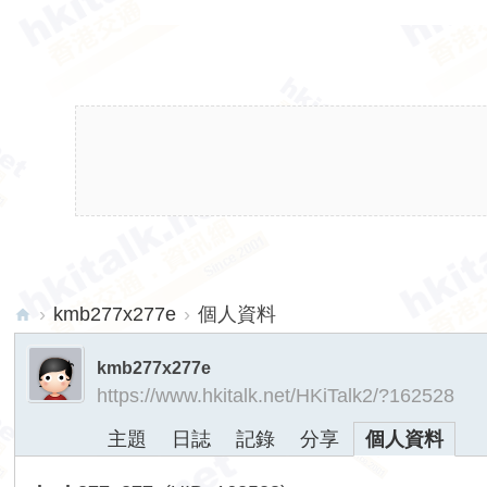
›
kmb277x277e
›
個人資料
hk
kmb277x277e
ita
https://www.hkitalk.net/HKiTalk2/?162528
lk.
主題
日誌
記錄
分享
個人資料
ne
t