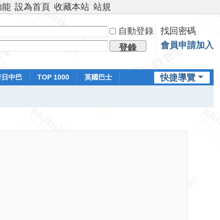
功能
設為首頁
收藏本站
站規
自動登錄
找回密碼
會員申請加入
登錄
快捷導覽
昔日中巴
TOP 1000
英國巴士
排行榜
日本鐵路