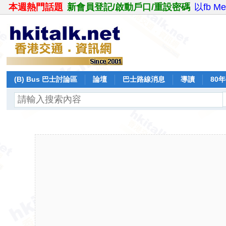
本週熱門話題
新會員登記/啟動戶口/重設密碼
以fb M
(B) Bus 巴士討論區
論壇
巴士路線消息
導讀
80
飛行報告
日誌
保留巴士
分享
記錄