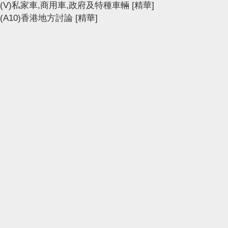
(V)私家車,商用車,政府及特種車輛
[精華]
(A10)香港地方討論
[精華]