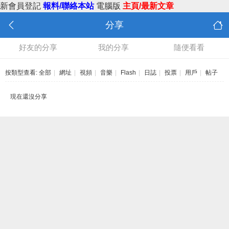
新會員登記
報料/聯絡本站
電腦版
主頁/最新文章
分享
好友的分享
我的分享
隨便看看
按類型查看:
全部
|
網址
|
視頻
|
音樂
|
Flash
|
日誌
|
投票
|
用戶
|
帖子
現在還沒分享