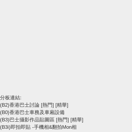
分板連結:
(B2)香港巴士討論
[熱門]
[精華]
(B0)香港巴士車務及車廂設備
(B3)巴士攝影作品貼圖區
[熱門]
[精華]
(B3i)即拍即貼 -手機相&翻拍Mon相