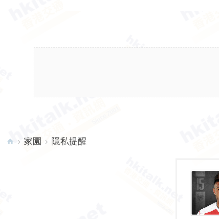
›
家園
›
隱私提醒
hk
ita
lk.
ne
t