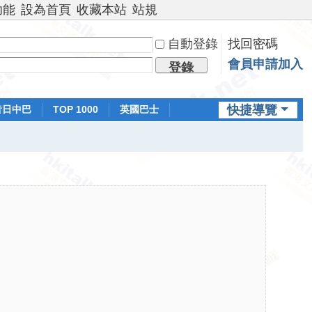
功能
設為首頁
收藏本站
站規
自動登錄
找回密碼
會員申請加入
登錄
快捷導覽
昔日中巴
TOP 1000
英國巴士
排行榜
日本鐵路