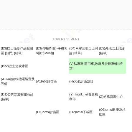
ADVERTISEMENT
(B3)巴士攝影作品貼圖
(B3i)即拍即貼 -手機相
(B4)兩岸三地巴士討
(B5)外地巴士討論
區
[熱門]
[精華]
&翻拍Mon相
論
[精華]
[精華]
(V)私家車,商用車,政府及特種車輛
[精
(B22)巴士迷吹水區
華]
食
(A16)建築物機電裝置及
(A19)問路專區
(N)其他討論題目
設備
(D1)公共交通有關商品
(Y)hkitalk.net會員福
(Z)站務資源中心
[精華]
利部
(O3)omsi教學及求
(O1)omsi討論區
(O2)omsi下載區
助區