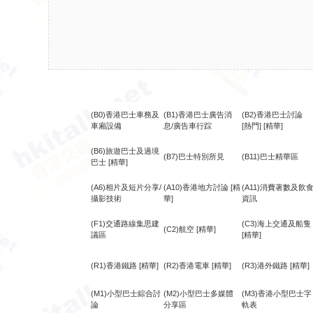
(B0)香港巴士車務及
(B1)香港巴士廣告消
(B2)香港巴士討論
車廂設備
息/廣告車行踪
[熱門]
[精華]
(B6)旅遊巴士及過境
(B7)巴士特別所見
(B11)巴士精華區
巴士
[精華]
(A6)相片及短片分享/
(A10)香港地方討論
[精
(A11)消費著數及飲
攝影技術
華]
資訊
(F1)交通路線集思建
(C3)海上交通及船隻
(C2)航空
[精華]
議區
[精華]
(R1)香港鐵路
[精華]
(R2)香港電車
[精華]
(R3)港外鐵路
[精華]
(M1)小型巴士綜合討
(M2)小型巴士多媒體
(M3)香港小型巴士字
論
分享區
軌表