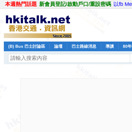
本週熱門話題
新會員登記/啟動戶口/重設密碼
以fb M
(B) Bus 巴士討論區
論壇
巴士路線消息
導讀
80
飛行報告
日誌
保留巴士
分享
記錄