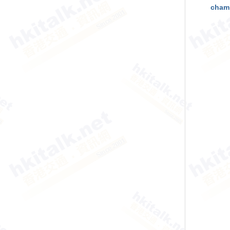
cham
香
港
交
通
資
訊
網