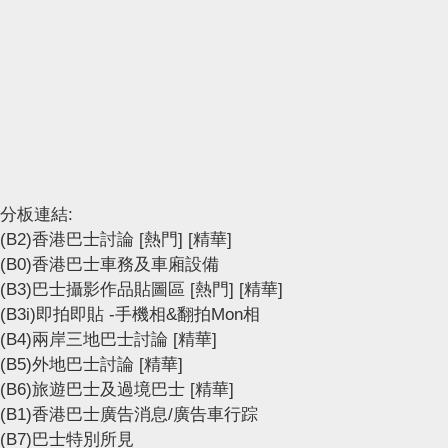
分板連結:
(B2)香港巴士討論
[熱門]
[精華]
(B0)香港巴士車務及車廂設備
(B3)巴士攝影作品貼圖區
[熱門]
[精華]
(B3i)即拍即貼 -手機相&翻拍Mon相
(B4)兩岸三地巴士討論
[精華]
(B5)外地巴士討論
[精華]
(B6)旅遊巴士及過境巴士
[精華]
(B1)香港巴士廣告消息/廣告車行踪
(B7)巴士特別所見