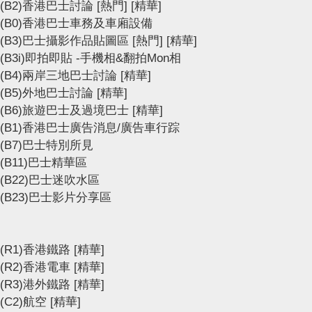
(B2)香港巴士討論
[熱門]
[精華]
(B0)香港巴士車務及車廂設備
(B3)巴士攝影作品貼圖區
[熱門]
[精華]
(B3i)即拍即貼 -手機相&翻拍Mon相
(B4)兩岸三地巴士討論
[精華]
(B5)外地巴士討論
[精華]
(B6)旅遊巴士及過境巴士
[精華]
(B1)香港巴士廣告消息/廣告車行踪
(B7)巴士特別所見
(B11)巴士精華區
(B22)巴士迷吹水區
(B23)巴士影片分享區
(R1)香港鐵路
[精華]
(R2)香港電車
[精華]
(R3)港外鐵路
[精華]
(C2)航空
[精華]