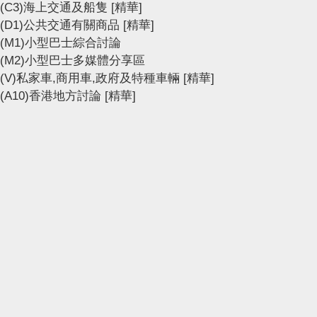
(C3)海上交通及船隻
[精華]
(D1)公共交通有關商品
[精華]
(M1)小型巴士綜合討論
(M2)小型巴士多媒體分享區
(V)私家車,商用車,政府及特種車輛
[精華]
(A10)香港地方討論
[精華]