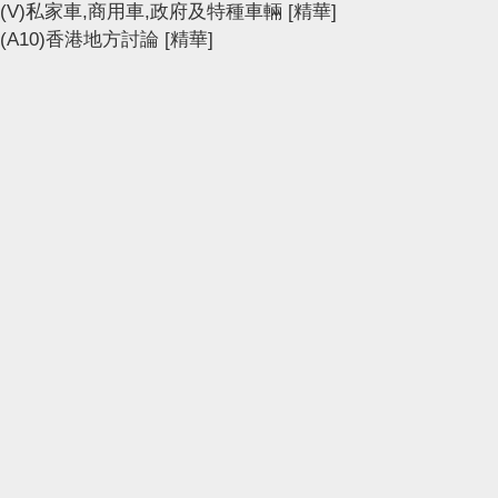
(V)私家車,商用車,政府及特種車輛
[精華]
(A10)香港地方討論
[精華]