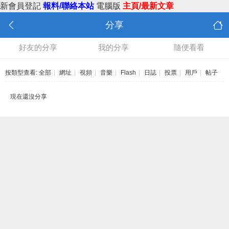
新會員登記
報料/聯絡本站
電腦版
主頁/最新文章
分享
好友的分享
我的分享
隨便看看
按類型查看:
全部
|
網址
|
視頻
|
音樂
|
Flash
|
日誌
|
投票
|
用戶
|
帖子
現在還沒分享