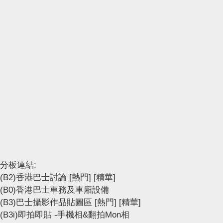
分板連結:
(B2)香港巴士討論
[熱門]
[精華]
(B0)香港巴士車務及車廂設備
(B3)巴士攝影作品貼圖區
[熱門]
[精華]
(B3i)即拍即貼 -手機相&翻拍Mon相