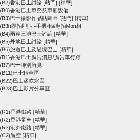
(B2)香港巴士討論
[熱門]
[精華]
(B0)香港巴士車務及車廂設備
(B3)巴士攝影作品貼圖區
[熱門]
[精華]
(B3i)即拍即貼 -手機相&翻拍Mon相
(B4)兩岸三地巴士討論
[精華]
(B5)外地巴士討論
[精華]
(B6)旅遊巴士及過境巴士
[精華]
(B1)香港巴士廣告消息/廣告車行踪
(B7)巴士特別所見
(B11)巴士精華區
(B22)巴士迷吹水區
(B23)巴士影片分享區
(R1)香港鐵路
[精華]
(R2)香港電車
[精華]
(R3)港外鐵路
[精華]
(C2)航空
[精華]