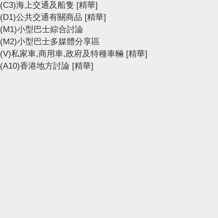
(C3)海上交通及船隻
[精華]
(D1)公共交通有關商品
[精華]
(M1)小型巴士綜合討論
(M2)小型巴士多媒體分享區
(V)私家車,商用車,政府及特種車輛
[精華]
(A10)香港地方討論
[精華]