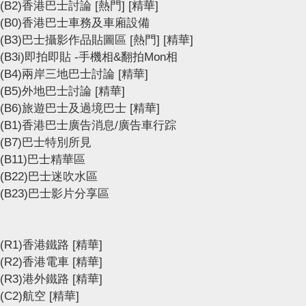
(B2)香港巴士討論
[熱門]
[精華]
(B0)香港巴士車務及車廂設備
(B3)巴士攝影作品貼圖區
[熱門]
[精華]
(B3i)即拍即貼 -手機相&翻拍Mon相
(B4)兩岸三地巴士討論
[精華]
(B5)外地巴士討論
[精華]
(B6)旅遊巴士及過境巴士
[精華]
(B1)香港巴士廣告消息/廣告車行踪
(B7)巴士特別所見
(B11)巴士精華區
(B22)巴士迷吹水區
(B23)巴士影片分享區
(R1)香港鐵路
[精華]
(R2)香港電車
[精華]
(R3)港外鐵路
[精華]
(C2)航空
[精華]