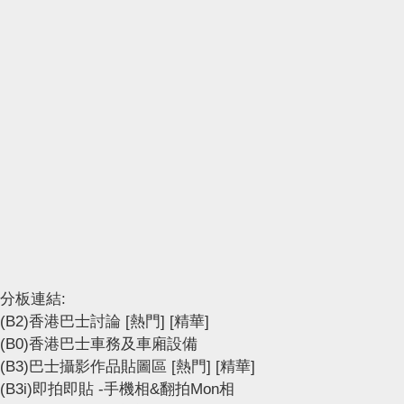
分板連結:
(B2)香港巴士討論
[熱門]
[精華]
(B0)香港巴士車務及車廂設備
(B3)巴士攝影作品貼圖區
[熱門]
[精華]
(B3i)即拍即貼 -手機相&翻拍Mon相