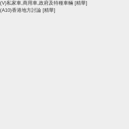
(V)私家車,商用車,政府及特種車輛
[精華]
(A10)香港地方討論
[精華]