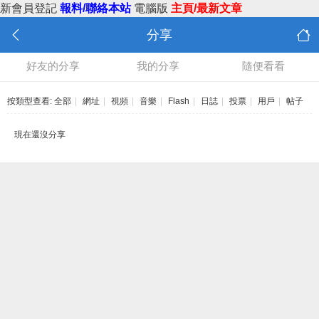
新會員登記
報料/聯絡本站
電腦版
主頁/最新文章
分享
好友的分享
我的分享
隨便看看
按類型查看:
全部
|
網址
|
視頻
|
音樂
|
Flash
|
日誌
|
投票
|
用戶
|
帖子
現在還沒分享