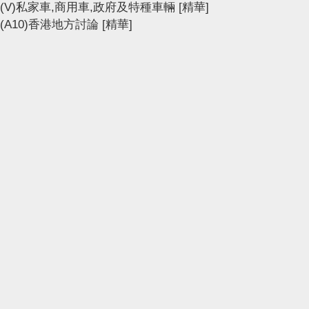
(V)私家車,商用車,政府及特種車輛
[精華]
(A10)香港地方討論
[精華]