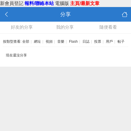
新會員登記
報料/聯絡本站
電腦版
主頁/最新文章
分享
好友的分享
我的分享
隨便看看
按類型查看:
全部
|
網址
|
視頻
|
音樂
|
Flash
|
日誌
|
投票
|
用戶
|
帖子
現在還沒分享