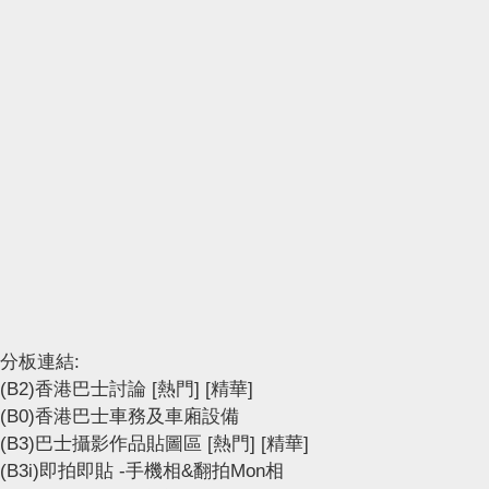
分板連結:
(B2)香港巴士討論
[熱門]
[精華]
(B0)香港巴士車務及車廂設備
(B3)巴士攝影作品貼圖區
[熱門]
[精華]
(B3i)即拍即貼 -手機相&翻拍Mon相