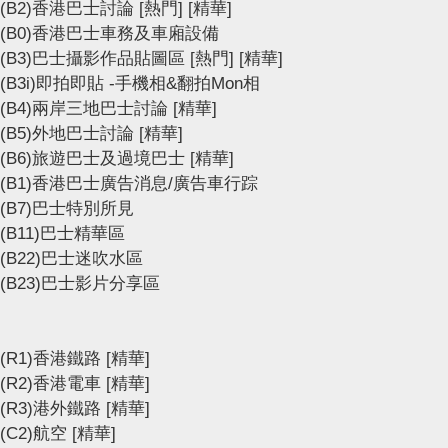
(B2)香港巴士討論
[熱門]
[精華]
(B0)香港巴士車務及車廂設備
(B3)巴士攝影作品貼圖區
[熱門]
[精華]
(B3i)即拍即貼 -手機相&翻拍Mon相
(B4)兩岸三地巴士討論
[精華]
(B5)外地巴士討論
[精華]
(B6)旅遊巴士及過境巴士
[精華]
(B1)香港巴士廣告消息/廣告車行踪
(B7)巴士特別所見
(B11)巴士精華區
(B22)巴士迷吹水區
(B23)巴士影片分享區
(R1)香港鐵路
[精華]
(R2)香港電車
[精華]
(R3)港外鐵路
[精華]
(C2)航空
[精華]