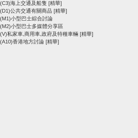
(C3)海上交通及船隻
[精華]
(D1)公共交通有關商品
[精華]
(M1)小型巴士綜合討論
(M2)小型巴士多媒體分享區
(V)私家車,商用車,政府及特種車輛
[精華]
(A10)香港地方討論
[精華]