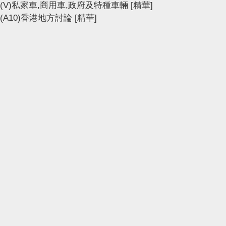
(V)私家車,商用車,政府及特種車輛
[精華]
(A10)香港地方討論
[精華]