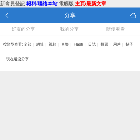
新會員登記
報料/聯絡本站
電腦版
主頁/最新文章
分享
好友的分享
我的分享
隨便看看
按類型查看:
全部
|
網址
|
視頻
|
音樂
|
Flash
|
日誌
|
投票
|
用戶
|
帖子
現在還沒分享