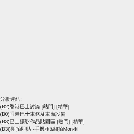
分板連結:
(B2)香港巴士討論
[熱門]
[精華]
(B0)香港巴士車務及車廂設備
(B3)巴士攝影作品貼圖區
[熱門]
[精華]
(B3i)即拍即貼 -手機相&翻拍Mon相