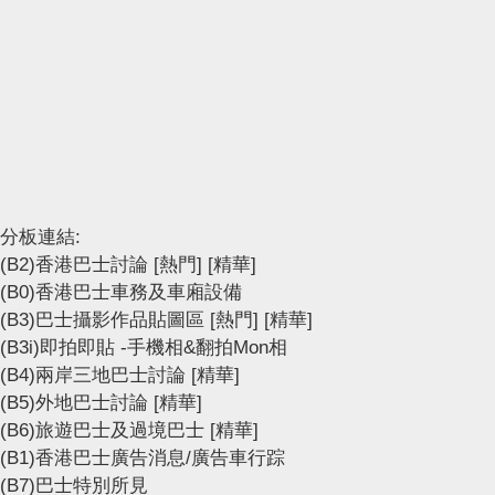
分板連結:
(B2)香港巴士討論
[熱門]
[精華]
(B0)香港巴士車務及車廂設備
(B3)巴士攝影作品貼圖區
[熱門]
[精華]
(B3i)即拍即貼 -手機相&翻拍Mon相
(B4)兩岸三地巴士討論
[精華]
(B5)外地巴士討論
[精華]
(B6)旅遊巴士及過境巴士
[精華]
(B1)香港巴士廣告消息/廣告車行踪
(B7)巴士特別所見