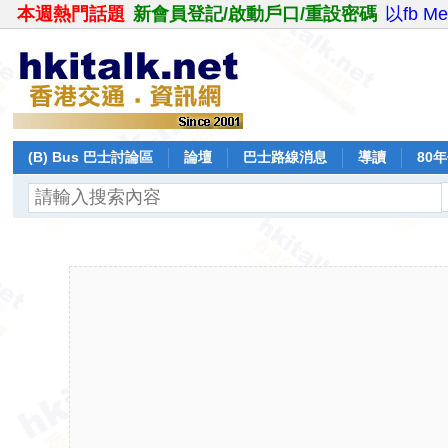
本週熱門話題
新會員登記/啟動戶口/重設密碼
以fb M
(B) Bus 巴士討論區
論壇
巴士路線消息
導讀
80
飛行報告
日誌
保留巴士
分享
記錄