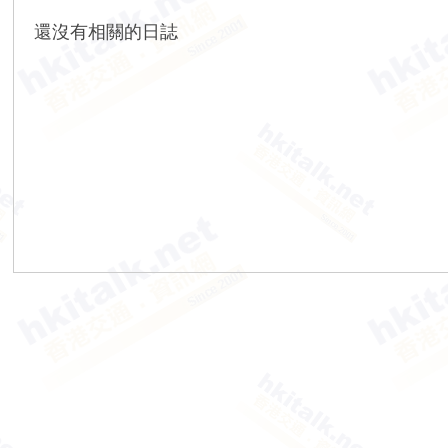
香
還沒有相關的日誌
港
交
通
資
訊
網