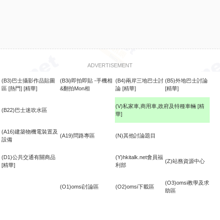
ADVERTISEMENT
(B3)巴士攝影作品貼圖
(B3i)即拍即貼 -手機相
(B4)兩岸三地巴士討
(B5)外地巴士討論
區
[熱門]
[精華]
&翻拍Mon相
論
[精華]
[精華]
(V)私家車,商用車,政府及特種車輛
[精
(B22)巴士迷吹水區
華]
食
(A16)建築物機電裝置及
(A19)問路專區
(N)其他討論題目
設備
(D1)公共交通有關商品
(Y)hkitalk.net會員福
(Z)站務資源中心
[精華]
利部
(O3)omsi教學及求
(O1)omsi討論區
(O2)omsi下載區
助區