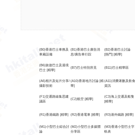
(B0)香港巴士車務及
(B1)香港巴士廣告消
(B2)香港巴士討論
車廂設備
息/廣告車行踪
[熱門]
[精華]
(B6)旅遊巴士及過境
(B7)巴士特別所見
(B11)巴士精華區
巴士
[精華]
(A6)相片及短片分享/
(A10)香港地方討論
[精
(A11)消費著數及飲
攝影技術
華]
資訊
(F1)交通路線集思建
(C3)海上交通及船隻
(C2)航空
[精華]
議區
[精華]
(R1)香港鐵路
[精華]
(R2)香港電車
[精華]
(R3)港外鐵路
[精華]
(M1)小型巴士綜合討
(M2)小型巴士多媒體
(M3)香港小型巴士字
論
分享區
軌表