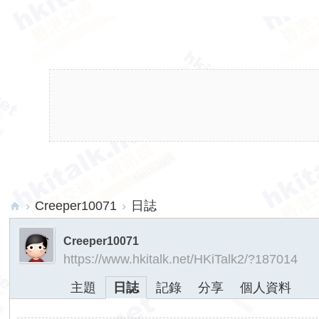
›
Creeper10071
›
日誌
hk
Creeper10071
ita
https://www.hkitalk.net/HKiTalk2/?187014
lk.
主題
日誌
記錄
分享
個人資料
ne
t