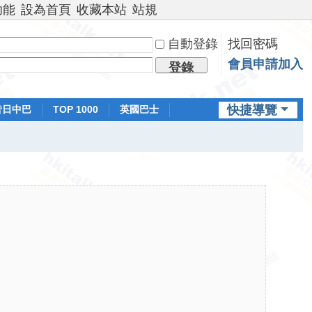
功能
設為首頁
收藏本站
站規
自動登錄
找回密碼
會員申請加入
登錄
快捷導覽
昔日中巴
TOP 1000
英國巴士
排行榜
日本鐵路