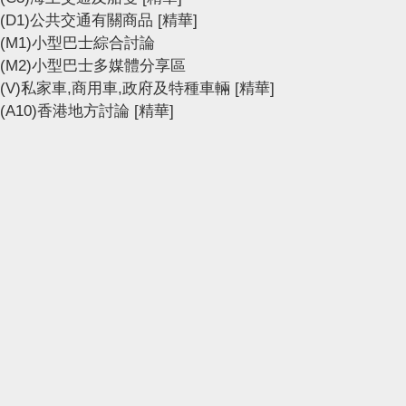
(D1)公共交通有關商品
[精華]
(M1)小型巴士綜合討論
(M2)小型巴士多媒體分享區
(V)私家車,商用車,政府及特種車輛
[精華]
(A10)香港地方討論
[精華]