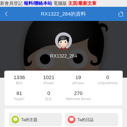
新會員登記
報料/聯絡本站
電腦版
主頁/最新文章
RX1322_284的資料
RX1322_284
1336
1021
19
0
積分
iPower
aPower
(Adjustment)
81
0
270
HugeC
貼文
Welcome Bonus
Ta的主題
Ta的日誌