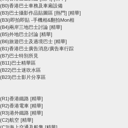
(B0)香港巴士車務及車廂設備
(B3)巴士攝影作品貼圖區
[熱門]
[精華]
(B3i)即拍即貼 -手機相&翻拍Mon相
(B4)兩岸三地巴士討論
[精華]
(B5)外地巴士討論
[精華]
(B6)旅遊巴士及過境巴士
[精華]
(B1)香港巴士廣告消息/廣告車行踪
(B7)巴士特別所見
(B11)巴士精華區
(B22)巴士迷吹水區
(B23)巴士影片分享區
(R1)香港鐵路
[精華]
(R2)香港電車
[精華]
(R3)港外鐵路
[精華]
(C2)航空
[精華]
(C3)海上交通及船隻
[精華]