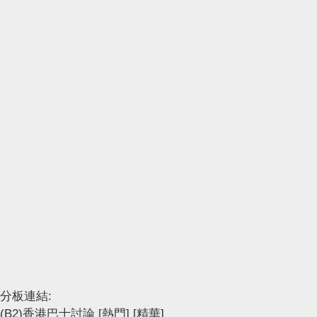
分板連結:
(B2)香港巴士討論
[熱門]
[精華]