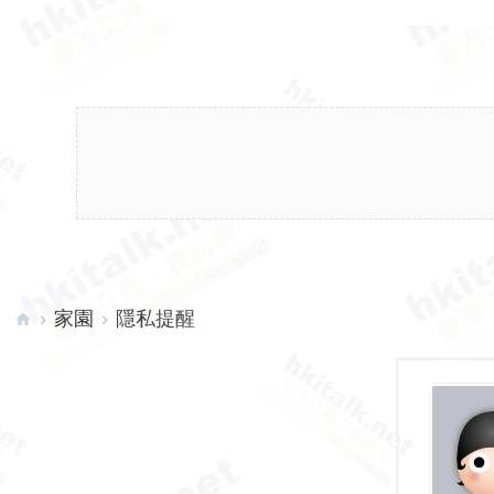
›
家園
›
隱私提醒
hk
ita
lk.
ne
t