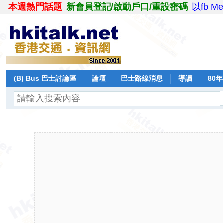
本週熱門話題
新會員登記/啟動戶口/重設密碼
以fb M
(B) Bus 巴士討論區
論壇
巴士路線消息
導讀
80
飛行報告
日誌
保留巴士
分享
記錄