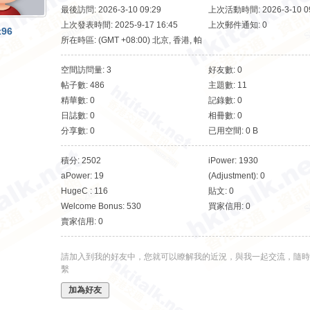
最後訪問: 2026-3-10 09:29
上次活動時間: 2026-3-10 09
上次發表時間: 2025-9-17 16:45
上次郵件通知: 0
x96
所在時區: (GMT +08:00) 北京, 香港, 帕
斯, 新加坡, 台北
空間訪問量: 3
好友數: 0
帖子數: 486
主題數: 11
精華數: 0
記錄數: 0
日誌數: 0
相冊數: 0
分享數: 0
已用空間: 0 B
積分: 2502
iPower: 1930
aPower: 19
(Adjustment): 0
HugeC : 116
貼文: 0
Welcome Bonus: 530
買家信用: 0
賣家信用: 0
請加入到我的好友中，您就可以瞭解我的近況，與我一起交流，隨時
繫
加為好友