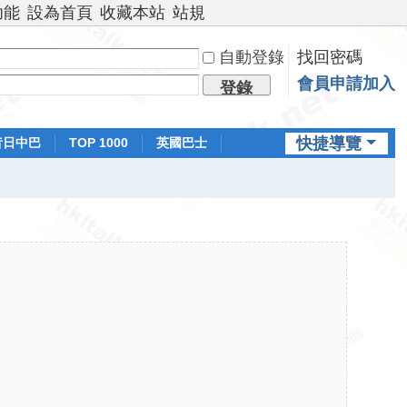
功能
設為首頁
收藏本站
站規
自動登錄
找回密碼
會員申請加入
登錄
快捷導覽
昔日中巴
TOP 1000
英國巴士
排行榜
日本鐵路