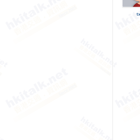
香
港
t
交
通
資
訊
網