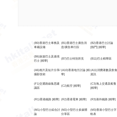
(B0)香港巴士車務及
(B1)香港巴士廣告消
(B2)香港巴士討論
車廂設備
息/廣告車行踪
[熱門]
[精華]
(B6)旅遊巴士及過境
(B7)巴士特別所見
(B11)巴士精華區
巴士
[精華]
(A6)相片及短片分享/
(A10)香港地方討論
[精
(A11)消費著數及飲
攝影技術
華]
資訊
(F1)交通路線集思建
(C3)海上交通及船隻
(C2)航空
[精華]
議區
[精華]
(R1)香港鐵路
[精華]
(R2)香港電車
[精華]
(R3)港外鐵路
[精華]
(M1)小型巴士綜合討
(M2)小型巴士多媒體
(M3)香港小型巴士字
論
分享區
軌表