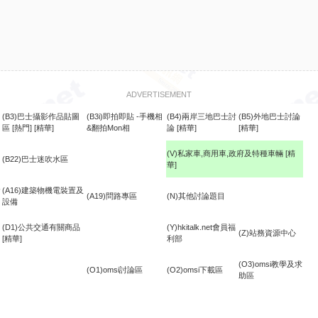
ADVERTISEMENT
(B3)巴士攝影作品貼圖
(B3i)即拍即貼 -手機相
(B4)兩岸三地巴士討
(B5)外地巴士討論
區
[熱門]
[精華]
&翻拍Mon相
論
[精華]
[精華]
(V)私家車,商用車,政府及特種車輛
[精
(B22)巴士迷吹水區
華]
食
(A16)建築物機電裝置及
(A19)問路專區
(N)其他討論題目
設備
(D1)公共交通有關商品
(Y)hkitalk.net會員福
(Z)站務資源中心
[精華]
利部
(O3)omsi教學及求
(O1)omsi討論區
(O2)omsi下載區
助區