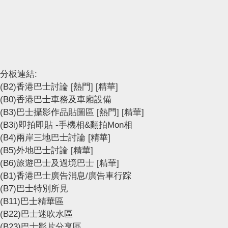
分板連結:
(B2)香港巴士討論
[熱門]
[精華]
(B0)香港巴士車務及車廂設備
(B3)巴士攝影作品貼圖區
[熱門]
[精華]
(B3i)即拍即貼 -手機相&翻拍Mon相
(B4)兩岸三地巴士討論
[精華]
(B5)外地巴士討論
[精華]
(B6)旅遊巴士及過境巴士
[精華]
(B1)香港巴士廣告消息/廣告車行踪
(B7)巴士特別所見
(B11)巴士精華區
(B22)巴士迷吹水區
(B23)巴士影片分享區