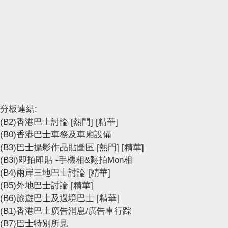
分板連結:
(B2)香港巴士討論
[熱門]
[精華]
(B0)香港巴士車務及車廂設備
(B3)巴士攝影作品貼圖區
[熱門]
[精華]
(B3i)即拍即貼 -手機相&翻拍Mon相
(B4)兩岸三地巴士討論
[精華]
(B5)外地巴士討論
[精華]
(B6)旅遊巴士及過境巴士
[精華]
(B1)香港巴士廣告消息/廣告車行踪
(B7)巴士特別所見