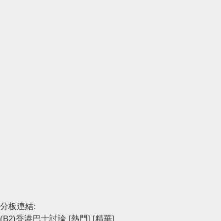
分板連結:
(B2)香港巴士討論
[熱門]
[精華]