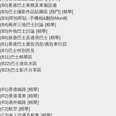
(B0)香港巴士車務及車廂設備
(B3)巴士攝影作品貼圖區
[熱門]
[精華]
(B3i)即拍即貼 -手機相&翻拍Mon相
(B4)兩岸三地巴士討論
[精華]
(B5)外地巴士討論
[精華]
(B6)旅遊巴士及過境巴士
[精華]
(B1)香港巴士廣告消息/廣告車行踪
(B7)巴士特別所見
(B11)巴士精華區
(B22)巴士迷吹水區
(B23)巴士影片分享區
(R1)香港鐵路
[精華]
(R2)香港電車
[精華]
(R3)港外鐵路
[精華]
(C2)航空
[精華]
(C3)海上交通及船隻
[精華]