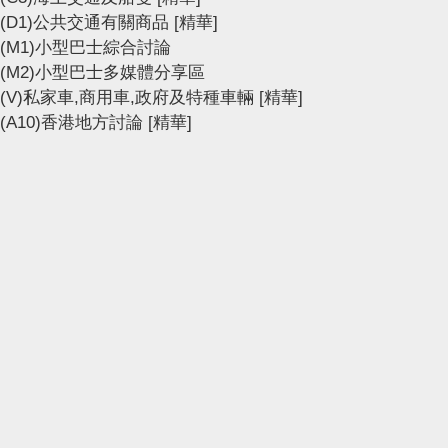
(D1)公共交通有關商品
[精華]
(M1)小型巴士綜合討論
(M2)小型巴士多媒體分享區
(V)私家車,商用車,政府及特種車輛
[精華]
(A10)香港地方討論
[精華]