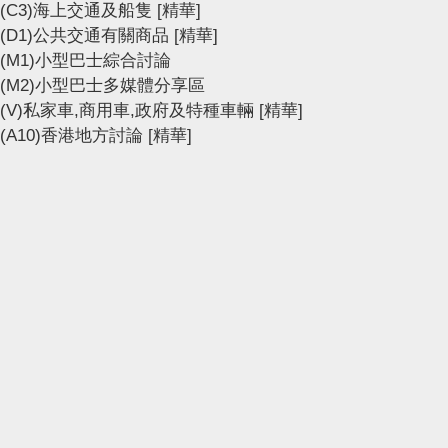
(C3)海上交通及船隻
[精華]
(D1)公共交通有關商品
[精華]
(M1)小型巴士綜合討論
(M2)小型巴士多媒體分享區
(V)私家車,商用車,政府及特種車輛
[精華]
(A10)香港地方討論
[精華]