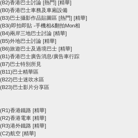
(B2)香港巴士討論
[熱門]
[精華]
(B0)香港巴士車務及車廂設備
(B3)巴士攝影作品貼圖區
[熱門]
[精華]
(B3i)即拍即貼 -手機相&翻拍Mon相
(B4)兩岸三地巴士討論
[精華]
(B5)外地巴士討論
[精華]
(B6)旅遊巴士及過境巴士
[精華]
(B1)香港巴士廣告消息/廣告車行踪
(B7)巴士特別所見
(B11)巴士精華區
(B22)巴士迷吹水區
(B23)巴士影片分享區
(R1)香港鐵路
[精華]
(R2)香港電車
[精華]
(R3)港外鐵路
[精華]
(C2)航空
[精華]